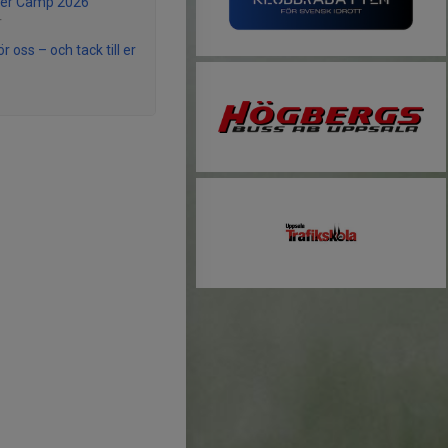
r Camp 2026
r
r oss – och tack till er