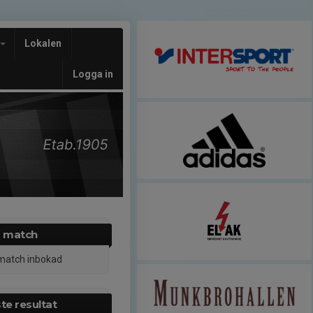
Lokalen
Logga in
 match
match inbokad
te resultat