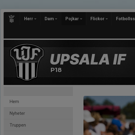
Herr
Dam
Pojkar
Flickor
Fotbolls
P18
Hem
Nyheter
Truppen