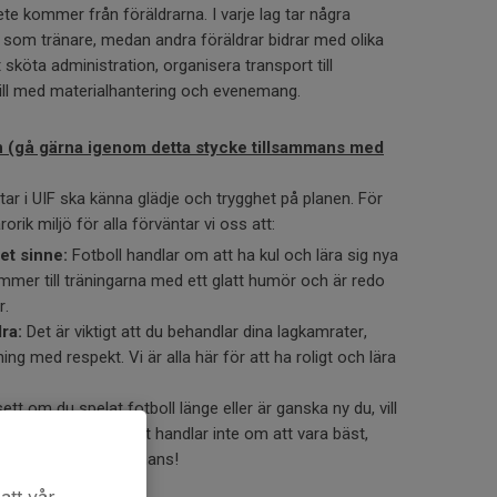
bete kommer från föräldrarna. I varje lag tar några
en som tränare, medan andra föräldrar bidrar med olika
sköta administration, organisera transport till
 till med materialhantering och evenemang.
n (gå gärna igenom detta stycke tillsammans med
eltar i UIF ska känna glädje och trygghet på planen. För
orik miljö för alla förväntar vi oss att:
t sinne:
Fotboll handlar om att ha kul och lära sig nya
kommer till träningarna med ett glatt humör och är redo
r.
ra:
Det är viktigt att du behandlar dina lagkamrater,
ning med respekt. Vi är alla här för att ha roligt och lära
tt om du spelat fotboll länge eller är ganska ny du, vill
ta på varje träning. Det handlar inte om att vara bäst,
 och ha kul tillsammans!