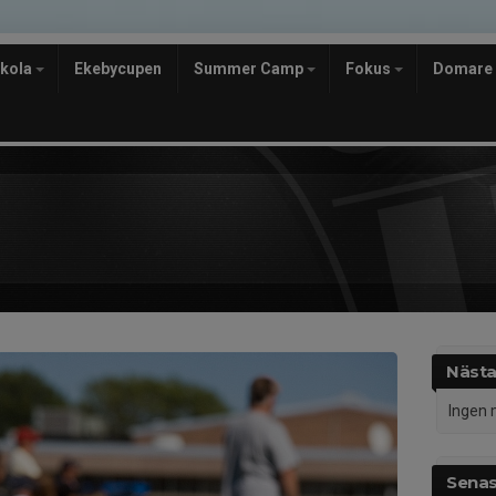
skola
Ekebycupen
Summer Camp
Fokus
Domare
Nästa
Ingen 
Senas