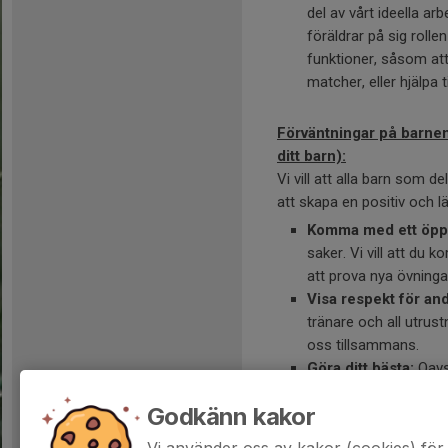
del av vårt ideella ar
föräldrar på sig roll
funktioner, såsom att 
matcher, eller hjälpa
Förväntningar på barne
ditt barn):
Vi vill att alla barn som d
att skapa en positiv och lär
Komma med ett öppe
saker. Vi vill att du 
att prova nya övninga
Visa respekt för and
tränare och all utrust
oss tillsammans.
Göra ditt bästa:
Oavse
vi att du gör ditt bäs
Godkänn kakor
utan om att utvecklas