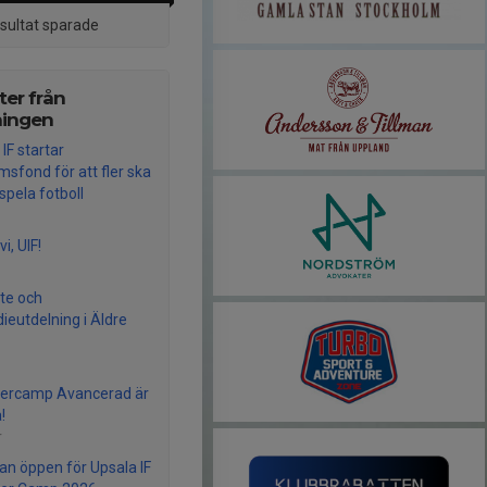
esultat sparade
er från
ningen
IF startar
sfond för att fler ska
spela fotboll
vi, UIF!
te och
dieutdelning i Äldre
rcamp Avancerad är
!
r
n öppen för Upsala IF