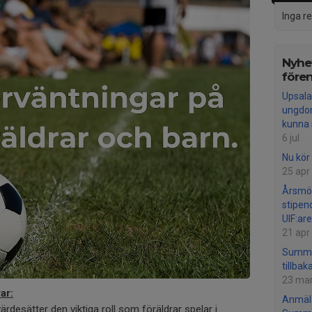
Inga r
Nyhet
före
Upsala 
ungdom
kunna 
6 jul
Nu kör 
25 apr
Årsmö
stipen
UIF:are
21 apr
Summe
tillbaka
23 ma
ar:
Anmäla
ärdesätter den viktiga roll som föräldrar spelar i