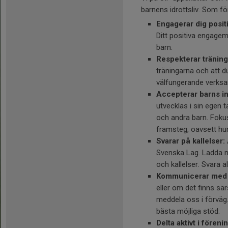
barnens idrottsliv. Som föräl
Engagerar dig positi
Ditt positiva engagema
barn.
Respekterar träning
träningarna och att du
välfungerande verksa
Accepterar barns in
utvecklas i sin egen t
och andra barn. Fokus
framsteg, oavsett hu
Svarar på kallelser:
Svenska Lag. Ladda ner
och kallelser. Svara a
Kommunicerar med 
eller om det finns sär
meddela oss i förväg.
bästa möjliga stöd.
Delta aktivt i föreni