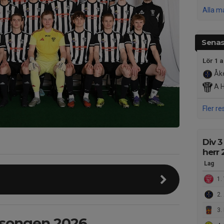
Alla m
Senas
Lör 1 
Åke
A 
Fler re
Div 3
herr
Lag
1.
2.
3. 
äsongen 2026