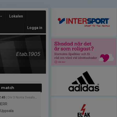
Lokalen
Logga in
 match
2:45
| Div 3 Norra Svealand, herr 2026
HERR
 Uppsala