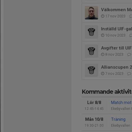
Välkommen M
17 nov 2023
Inställd UIF-ga
10 nov 2023
Avgifter till UI
8 nov 2023
Allianscupen 
7 nov 2023
Kommande aktivit
Lör 8/8
Match mot 
12:45-14:45
Ekebyvallen 
Mån 10/8
Träning
19:30-21:00
Ekebyvallen