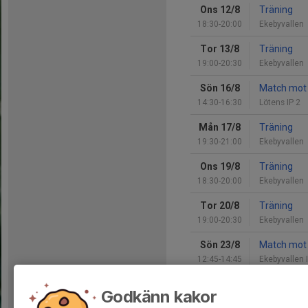
Ons 12/8
Träning
18:30-20:00
Ekebyvallen
Tor 13/8
Träning
19:00-20:30
Ekebyvallen
Sön 16/8
Match mot
14:30-16:30
Lötens IP 2
Mån 17/8
Träning
19:30-21:00
Ekebyvallen
Ons 19/8
Träning
18:30-20:00
Ekebyvallen
Tor 20/8
Träning
19:00-20:30
Ekebyvallen
Sön 23/8
Match mot 
12:45-14:45
Ekebyvallen 
Mån 24/8
Träning
Godkänn kakor
19:30-21:00
Ekebyvallen