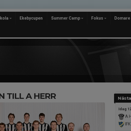
skola
Ekebycupen
Summer Camp
Fokus
Domare
 TILL A HERR
Nästa
Idag 1
A 
IFK