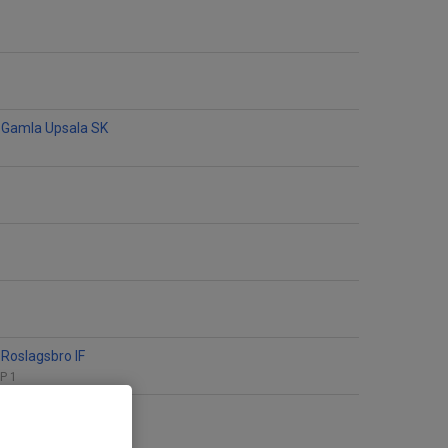
 Gamla Upsala SK
Roslagsbro IF
IP 1