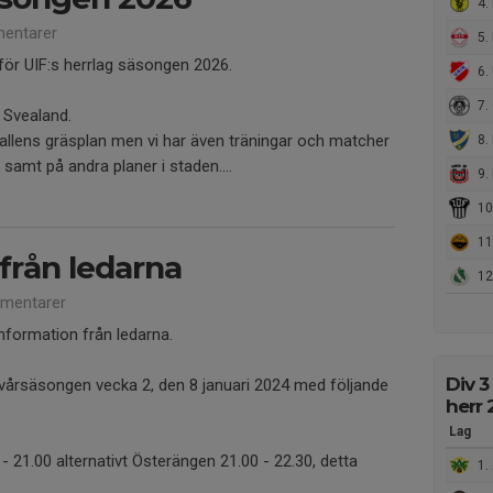
4. 
entarer
5. 
ör UIF:s herrlag säsongen 2026.
6. 
7. Ö
a Svealand.
llens gräsplan men vi har även träningar och matcher
8. 
samt på andra planer i staden....
9.
10.
11.
från ledarna
12.
mentarer
information från ledarna.
Div 3
vårsäsongen vecka 2, den 8 januari 2024 med följande
herr
Lag
 21.00 alternativt Österängen 21.00 - 22.30, detta
1. 