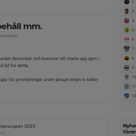
2.
3. 
4.
ehåll mm.
5. 
mentarer
6. 
7. 
l under december och kommer att starta upp igen i
8. 
 tid för detta.
9. 
10.
pp för provträningar under januari innan vi sätter
11.
12.
Nyhet
llianscupen 2023
före
0