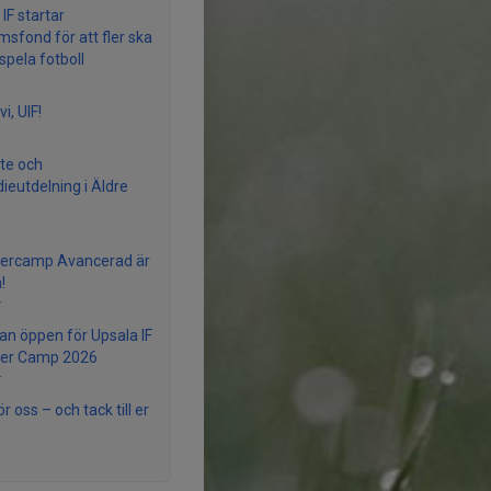
IF startar
sfond för att fler ska
spela fotboll
vi, UIF!
te och
dieutdelning i Äldre
rcamp Avancerad är
!
r
n öppen för Upsala IF
r Camp 2026
r
r oss – och tack till er