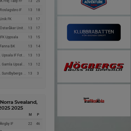
IK Frej Täby FF
13
25
Roslagsbro IF
13
18
Unik FK
13
17
steråker United FK
13
17
IFK Uppsala
13
15
 Fanna BK
13
14
 Upsala IF Fotboll
13
13
 Gamla Upsala SK
13
12
 Sundbybergs IK
13
3
 Norra Svealand,
 2025 2025
M
P
Ängby IF
22
46