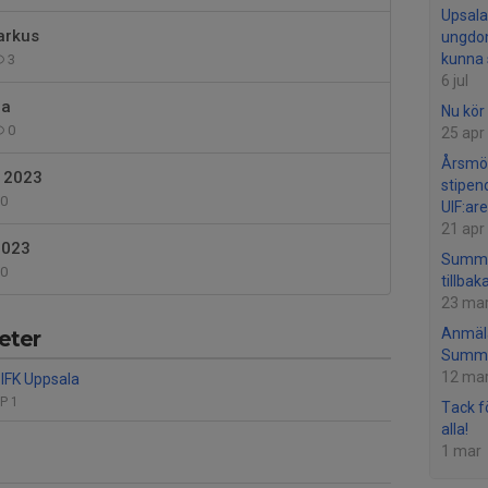
Upsala 
arkus
ungdom
kunna 
3
6 jul
la
Nu kör 
0
25 apr
Årsmö
F 2023
stipen
0
UIF:are
21 apr
2023
Summe
0
tillbaka
23 ma
Anmäla
eter
Summe
12 ma
IFK Uppsala
IP 1
Tack fö
alla!
1 mar