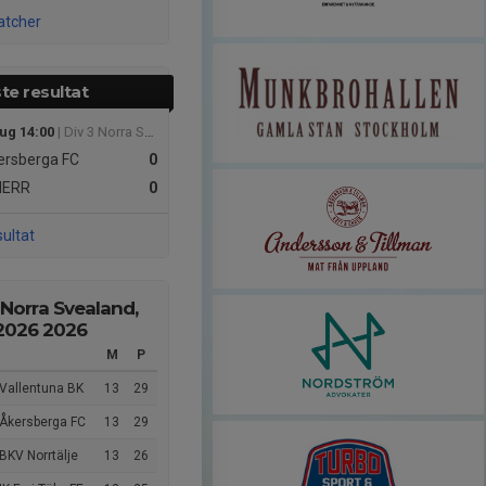
atcher
te resultat
aug 14:00
| Div 3 Norra Svealand, herr 2026
rsberga FC
0
HERR
0
sultat
 Norra Svealand,
 2026 2026
M
P
 Vallentuna BK
13
29
 Åkersberga FC
13
29
BKV Norrtälje
13
26