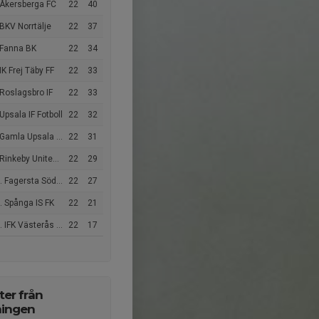
 Åkersberga FC
22
40
BKV Norrtälje
22
37
 Fanna BK
22
34
IK Frej Täby FF
22
33
Roslagsbro IF
22
33
Upsala IF Fotboll
22
32
Gamla Upsala SK
22
31
Rinkeby United FC
22
29
 Fagersta Södra IK
22
27
 Spånga IS FK
22
21
 IFK Västerås FK
22
17
er från
ningen