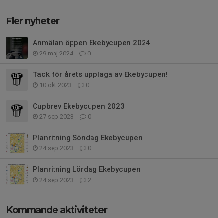
Fler nyheter
Anmälan öppen Ekebycupen 2024
29 maj 2024
0
Tack för årets upplaga av Ekebycupen!
10 okt 2023
0
Cupbrev Ekebycupen 2023
27 sep 2023
0
Planritning Söndag Ekebycupen
24 sep 2023
0
Planritning Lördag Ekebycupen
24 sep 2023
2
Kommande aktiviteter