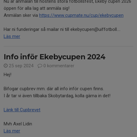
Nu är anmälan till höstens stora fotbollsfest, Ekeby cupen 2026
öppen för alla lag att anmäla sig!
Anmälan sker via
https://www.cupmate.nu/cup/ekebycupen
Har ni funderingar så mailar ni till ekebycupen@uiffotboll....
Läs mer
Info inför Ekebycupen 2024
25 sep 2024
0 kommentarer
Hej!
Bifogar cupbrev mm. där all info inför cupen finns.
I år tar vi även tillbaka Skobytardag, kolla gärna in det!
Länk till Cupbrevet
Mvh Axel Lidin
Läs mer