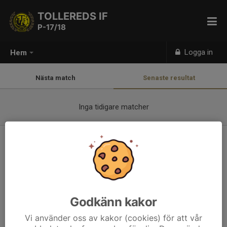
TOLLEREDS IF
P-17/18
Logga in
Hem
Nästa match
Senaste resultat
Inga tidigare matcher
Välkommen att träna med oss
26 feb 2023
Vi tränar på Spinnarvallen på söndagar mellan klockan 10-11.
Har du ett barn som vill komma och vara med hör ni är er till
någon av ledarna. Telefonnummer till tränarna hittar ni
Godkänn kakor
vänsterfliken som heter Truppen.
Vi använder oss av kakor (cookies) för att vår
Läs mer