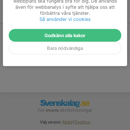
webbplats ska fungera bra för dig. De används
även för webbanalys i syfte att hjälpa oss att
förbättra våra tjänster.
Kommande aktiviteter
Så använder vi cookies
Godkänn alla kakor
Inga aktiviteter inbokade
Bara nödvändiga
Hela kalendern
För
smarta
idrottsföreningar
Välj version:
Mobil
|
Desktop