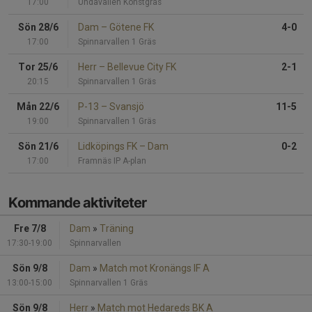
17:00
Undavallen Konstgräs
Sön 28/6
Dam
–
Götene FK
4-0
17:00
Spinnarvallen 1 Gräs
Tor 25/6
Herr
–
Bellevue City FK
2-1
20:15
Spinnarvallen 1 Gräs
Mån 22/6
P-13
–
Svansjö
11-5
19:00
Spinnarvallen 1 Gräs
Sön 21/6
Lidköpings FK
–
Dam
0-2
17:00
Framnäs IP A-plan
Kommande aktiviteter
Fre 7/8
Dam
»
Träning
17:30-19:00
Spinnarvallen
Sön 9/8
Dam
»
Match mot Kronängs IF A
13:00-15:00
Spinnarvallen 1 Gräs
Sön 9/8
Herr
»
Match mot Hedareds BK A