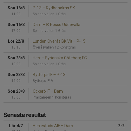
Sön 16/8
P-13
–
Rydboholms SK
11:00
Spinnarvallen 1 Gräs
Sön 16/8
Dam
–
IK Rössö Uddevalla
17:00
Spinnarvallen 1 Gräs
Lör 22/8
Lunden Överås BK Vit
–
P-15
13:15
Överåsvallen 12 Konstgräs
Sön 23/8
Herr
–
Syrianska Göteborg FC
13:00
Spinnarvallen 1 Gräs
Sön 23/8
Byttorps IF
–
P-13
15:00
Byttorps IP A
Sön 23/8
Öckerö IF
–
Dam
18:00
Prästängen 1 Konstgräs
Senaste resultat
Lör 4/7
Herrestads AIF
–
Dam
2-2