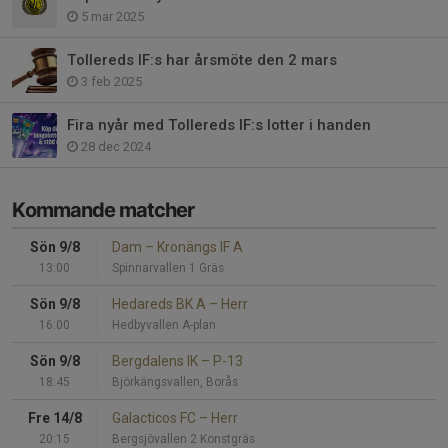
5 mar 2025
Tollereds IF:s har årsmöte den 2 mars
3 feb 2025
Fira nyår med Tollereds IF:s lotter i handen
28 dec 2024
Kommande matcher
Sön 9/8
Dam
–
Kronängs IF A
13:00
Spinnarvallen 1 Gräs
Sön 9/8
Hedareds BK A
–
Herr
16:00
Hedbyvallen A-plan
Sön 9/8
Bergdalens IK
–
P-13
18:45
Björkängsvallen, Borås
Fre 14/8
Galacticos FC
–
Herr
20:15
Bergsjövallen 2 Konstgräs