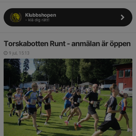
Klubbshopen
- klä dig rätt!
Torskabotten Runt - anmälan är öppen
9 jul, 15:13