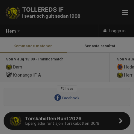
TOLLEREDS IF
I svart och gult sedan 1908
Logga in
Hem
Kommande matcher
Senaste resultat
Sön 9 aug 13:00
- Träningsmatch
Sön 9 au
Dam
Heda
Kronängs IF A
Herr
Följ oss
Facebook
Torskabotten Runt 2026
löparglädje runt sjön Torskabotten 30/8