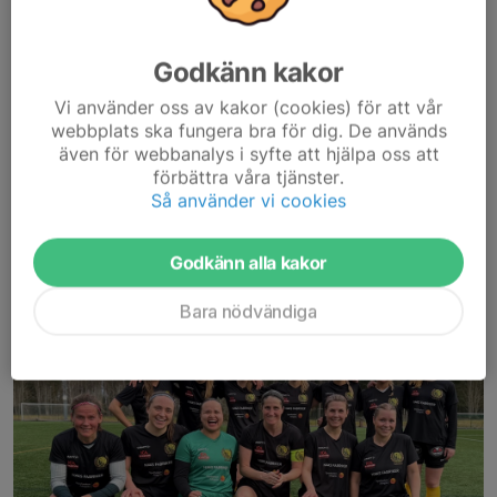
Vi är Tollereds IF nyaste lag och leker just nu fotboll inomhus i
Godkänn kakor
Tolleredsskolans inomhushall mellan klockan 11-12 på
söndagar. När våren är här går vi ut på någon av gräsplanerna
Vi använder oss av kakor (cookies) för att vår
och leker. Har du en barn, flicka som...
webbplats ska fungera bra för dig. De används
Läs mer
även för webbanalys i syfte att hjälpa oss att
förbättra våra tjänster.
Så använder vi cookies
Dam
Häng på kommunens bästa damlag!
Godkänn alla kakor
25 feb, 19:49
Bara nödvändiga