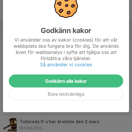
Torskabotten Runt - anmälan är öppen
9 jul, 15:13
Bli STÖDMEDLEM för under en krona om dagen.
Godkänn kakor
27 apr, 14:56
Vi använder oss av kakor (cookies) för att vår
Tollereds IF säljer Newbody under april månad.
webbplats ska fungera bra för dig. De används
även för webbanalys i syfte att hjälpa oss att
7 apr, 16:02
förbättra våra tjänster.
Så använder vi cookies
Dags för Torskabotten Runt 2025
3 jun 2025
Godkänn alla kakor
Välkommen till Spinnarfamiljen
6 apr 2025
Bara nödvändiga
Köp Newbody av Tollereds IF
5 mar 2025
Tollereds IF:s har årsmöte den 2 mars
3 feb 2025