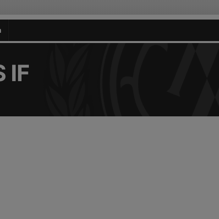
n
 IF