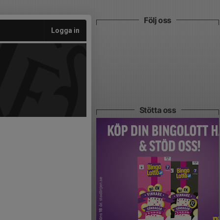
Följ oss
Logga in
Stötta oss