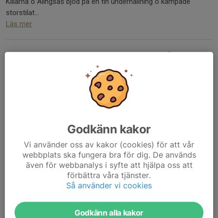
Killarna o Alingsås bjöd på en fin underhållning o kämpade
storstilat...
Läs mer
Septembers hemmamatcher på
Spinnarvallen
3 sep 2024
Godkänn kakor
Vi använder oss av kakor (cookies) för att vår
webbplats ska fungera bra för dig. De används
även för webbanalys i syfte att hjälpa oss att
förbättra våra tjänster.
Så använder vi cookies
Godkänn alla kakor
Läs mer