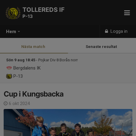
TOLLEREDS IF
P-13
Logga in
Hem
Nästa match
Senaste resultat
Sön 9 aug 18:45
- Pojkar Div 8 Borås norr
Bergdalens IK
P-13
Cup i Kungsbacka
6 okt 2024