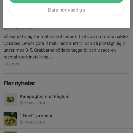
Bara nödvändiga
Vinst mot Lerum
25 aug 2024
Så var det idag för match mot Lerum. Trots Jämn första halvlek
lyckades Lerum göra 4 mål. I andra ett till och så plötsligt låg vi
under med 0-5. Grabbarna började tagga till och visade en
mental stark inställning....
Läs mer
Fler nyheter
Kämpaglöd mot Fåglum
25 aug 2024
” Höst”-premiär
11 aug 2024