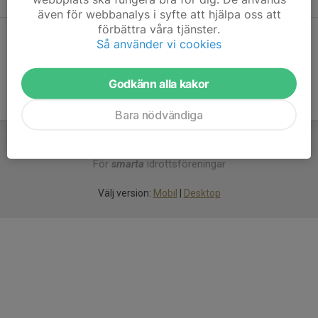
även för webbanalys i syfte att hjälpa oss att
förbättra våra tjänster.
Dela statistik
Så använder vi cookies
Godkänn alla kakor
Bara nödvändiga
För
smarta
idrottsföreningar
Välj version:
Mobil
|
Desktop