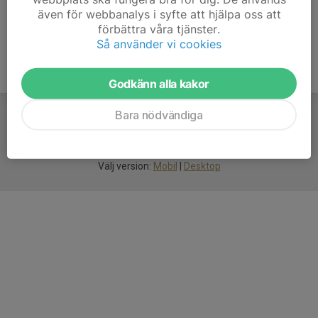
även för webbanalys i syfte att hjälpa oss att
förbättra våra tjänster.
Så använder vi cookies
Godkänn alla kakor
Bara nödvändiga
För
smarta
idrottsföreningar
Välj version:
Mobil
|
Desktop