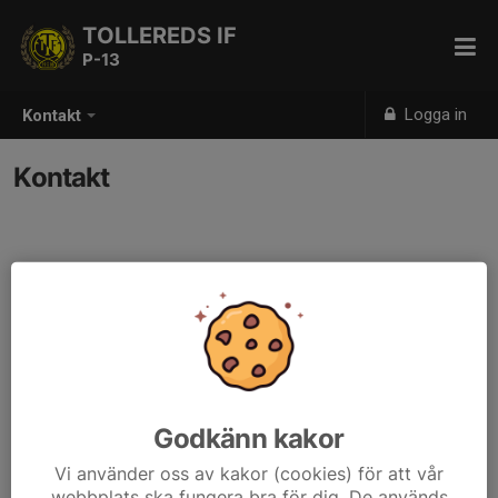
TOLLEREDS IF
P-13
Logga in
Kontakt
Kontakt
Kontaktpersoner
Susanne Lindblom
Tränare
Mobil visas bara för inloggade
susanne.lindblom@tolleredsif.se
Godkänn kakor
Vi använder oss av kakor (cookies) för att vår
webbplats ska fungera bra för dig. De används