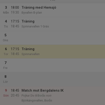
3
18:00
Träning med Hemsjö
19:30
Mån
Byvallen B-plan
4
17:15
Träning
18:45
Tis
Spinnarvallen 1 Gräs
5
Ons
6
17:15
Träning
18:45
Tor
Spinnarvallen
7
Fre
8
Lör
9
18:45
Match mot Bergdalens IK
20:45
Sön
Pojkar Div 8 Borås norr
Björkängsvallen, Borås