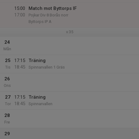
15:00
Match mot Byttorps IF
17:00
Pojkar Div 8 Borås norr
Byttorps IP A
v.35
24
Mån
25
17:15
Träning
18:45
Tis
Spinnarvallen 1 Gräs
26
Ons
27
17:15
Träning
18:45
Tor
Spinnarvallen
28
Fre
29