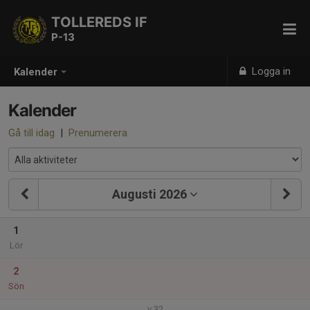
TOLLEREDS IF
P-13
Logga in
Kalender
Kalender
Gå till idag
|
Prenumerera
Augusti 2026
1
Lör
2
Sön
v.32