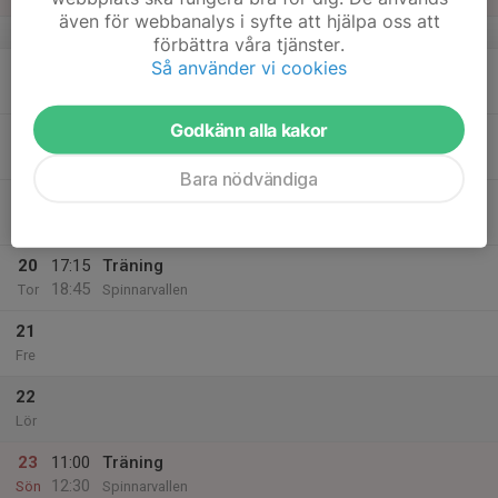
även för webbanalys i syfte att hjälpa oss att
v.34
förbättra våra tjänster.
Så använder vi cookies
17
18:00
Träning med Hemsjö
19:30
Mån
Byvallen B-plan
Godkänn alla kakor
18
17:15
Träning
18:45
Tis
Spinnarvallen 1 Gräs
Bara nödvändiga
19
Ons
20
17:15
Träning
18:45
Tor
Spinnarvallen
21
Fre
22
Lör
23
11:00
Träning
12:30
Sön
Spinnarvallen