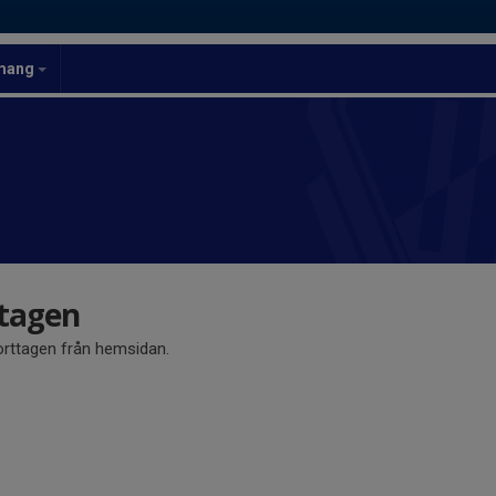
mang
ttagen
orttagen från hemsidan.