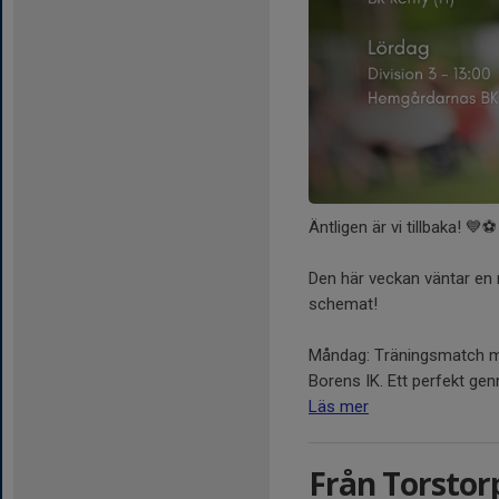
Äntligen är vi tillbaka! 💙⚽
Den här veckan väntar en r
schemat!
Måndag: Träningsmatch mot
Borens IK. Ett perfekt genr
Läs mer
Från Torstorp