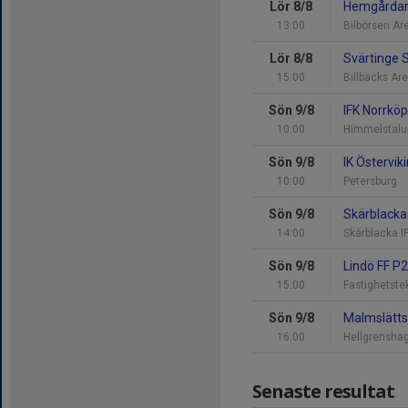
Lör 8/8
Hemgårdar
13:00
Bilbörsen Ar
Lör 8/8
Svärtinge 
15:00
Billbäcks Are
Sön 9/8
IFK Norrkö
10:00
Himmelstalu
Sön 9/8
IK Östervi
10:00
Petersburg
Sön 9/8
Skärblacka
14:00
Skärblacka I
Sön 9/8
Lindö FF P
15:00
Fastighetste
Sön 9/8
Malmslätts
16:00
Hellgrensha
Senaste resultat