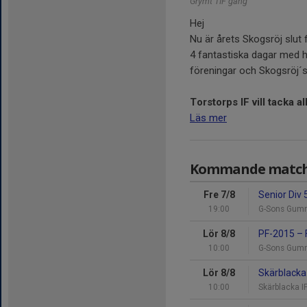
Grymt TIF gäng
Hej
Nu är årets Skogsröj slut
4 fantastiska dagar med h
föreningar och Skogsröj´s
Torstorps IF vill tacka al
Läs mer
Kommande matc
Fre 7/8
Senior Div 
19:00
G-Sons Gum
Lör 8/8
PF-2015
–
10:00
G-Sons Gum
Lör 8/8
Skärblacka
10:00
Skärblacka I