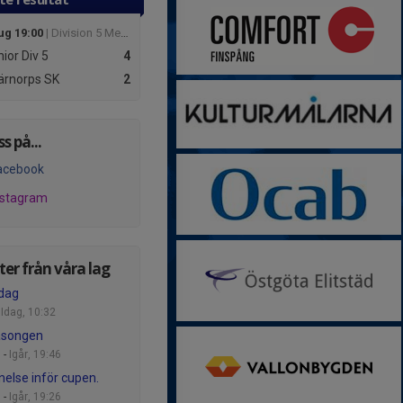
ug 19:00
| Division 5 Mellersta Herr Östergötland
nior
Div 5
4
ärnorps SK
2
ss på...
acebook
nstagram
er från våra lag
dag
-
Idag, 10:32
äsongen
 -
Igår, 19:46
else inför cupen.
 -
Igår, 19:26