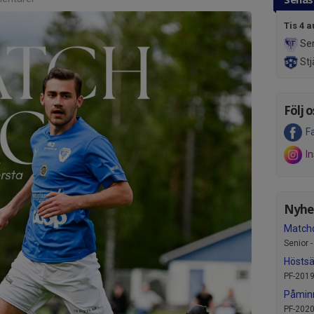
Tis 4 a
Se
Stj
Följ o
F
I
Nyhet
Match
Senior 
Hösts
PF-2019
Påminn
PF-2020