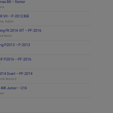
nas BK
–
Senior
ena
SK Vit
–
P-2012 Blå
na, A-plan
ping FK 2016 VIT
–
PF-2016
nd Norra
king P2013
–
P-2013
 IF P2016
–
PF-2016
P
2014 Svart
–
PF-2014
knik Arena D
 AIK Junior
–
U16
gen