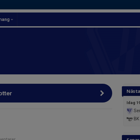
mang
Nästa
otter
Idag 1
Se
BK 
entarer
Senas