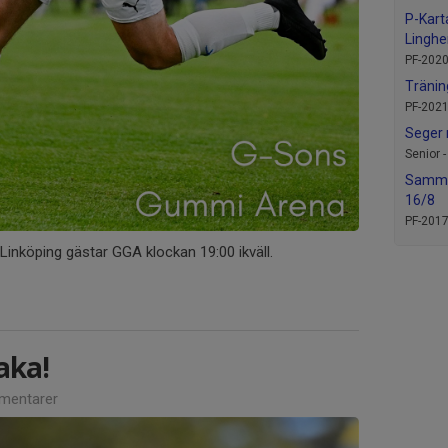
P-Kart
Lingh
PF-2020
Tränin
PF-2021
Seger 
Senior 
Samma
16/8
PF-2017
Linköping gästar GGA klockan 19:00 ikväll.
baka!
mentarer