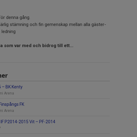
 för denna gång.
ärlig stämning och fin gemenskap mellan alla gäster-
 ledning
la som var med och bidrog till ett...
her
5
–
BK Kenty
mi Arena
Finspångs FK
mi Arena
 IF P2014-2015 Vit
–
PF-2014
P