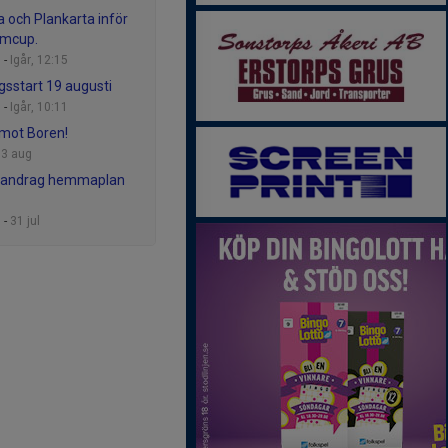
a och Plankarta inför
emcup.
 -
Igår, 12:15
gsstart 19 augusti
 -
Igår, 10:11
mot Boren!
-
3 aug
ndrag hemmaplan
 -
31 jul