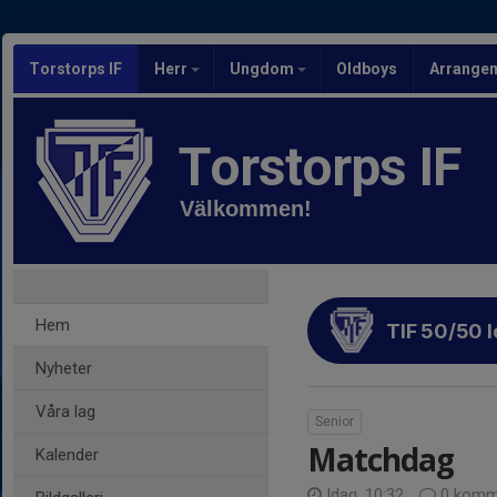
Torstorps IF
Herr
Ungdom
Oldboys
Arrange
Torstorps IF
Välkommen!
Hem
TIF 50/50 l
Nyheter
Våra lag
Senior
Matchdag
Kalender
Idag, 10:32
0 komm