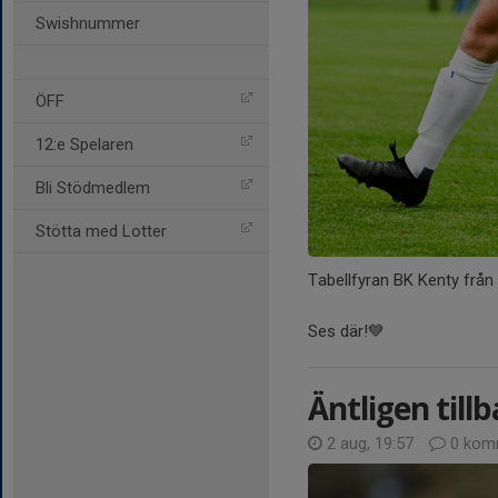
Swishnummer
ÖFF
12:e Spelaren
Bli Stödmedlem
Stötta med Lotter
Tabellfyran BK Kenty från 
Ses där!💙
Äntligen till
2 aug, 19:57
0 kom