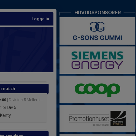
HUVUDSPONSORER
Logga in
 match
9:00
| Division 5 Mellersta Herr Östergötland
nior
Div 5
Kenty
te resultat