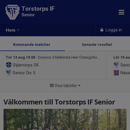
Torstorps IF
Senior
Logga in
Hem
Kommande matcher
Senaste resultat
Tor 13 aug 19:00
- Division 5 Mellersta Herr Östergötland
Lör 15 au
Stjärnorps SK
Seni
Senior
Div 5
Näss
Visa tabeller
Välkommen till Torstorps IF Senior