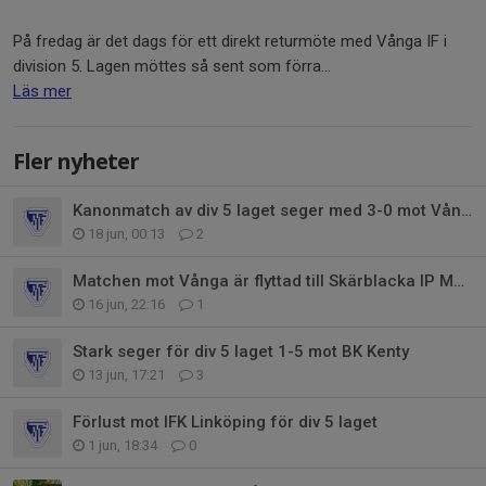
På fredag är det dags för ett direkt returmöte med Vånga IF i
division 5. Lagen möttes så sent som förra...
Läs mer
Fler nyheter
Kanonmatch av div 5 laget seger med 3-0 mot Vånga
18 jun, 00:13
2
Matchen mot Vånga är flyttad till Skärblacka IP Matchstart 19,30
16 jun, 22:16
1
Stark seger för div 5 laget 1-5 mot BK Kenty
13 jun, 17:21
3
Förlust mot IFK Linköping för div 5 laget
1 jun, 18:34
0