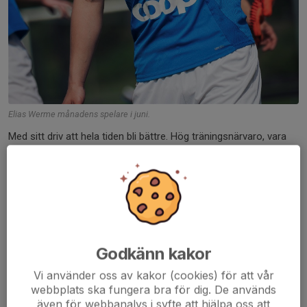
Elias Werme månadens spelare i juni.
Med sitt driv att hela tiden bli bättre. Hög träningsnärvaro, vara
coachbar. Ta till sig av instruktioner och ge allt i träning och
match oavsett motstånd oavsett serie, gör att vi i ledarteamet
säger stort grattis till...
Läs mer
Månadens spelare i maj.
Godkänn kakor
25 jun, 07:52
2 kommentarer
Vi använder oss av kakor (cookies) för att vår
webbplats ska fungera bra för dig. De används
även för webbanalys i syfte att hjälpa oss att