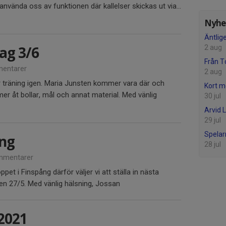
nvända oss av funktionen där kallelser skickas ut via...
Nyhet
Äntlige
ag 3/6
2 aug
Från T
entarer
2 aug
 träning igen. Maria Junsten kommer vara där och
Kort m
er åt bollar, mål och annat material. Med vänlig
30 jul
Arvid 
29 jul
Spela
ing
28 jul
mmentarer
pet i Finspång därför väljer vi att ställa in nästa
den 27/5. Med vänlig hälsning, Jossan
2021