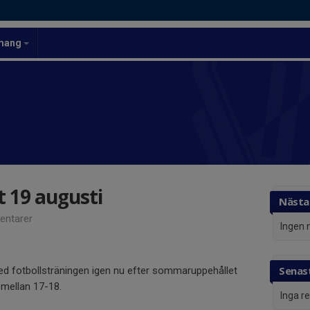
mang
t 19 augusti
Nästa
ntarer
Ingen 
Senast
d fotbollsträningen igen nu efter sommaruppehållet
 mellan 17-18.
Inga r