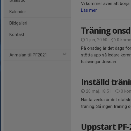
Statistik
Vi kommer även att börja a
Läs mer
Kalender
Bildgalleri
Träning onsd
Kontakt
1 jun, 20:50
0 komm
På onsdag är det dags för
Anmälan till PF2021
stötta upp så ledare komm
hälsningar Jossan.
Inställd trän
20 maj, 18:51
0 ko
Nästa vecka är det statslop
träning. Så ingen träning 
Uppstart PF-