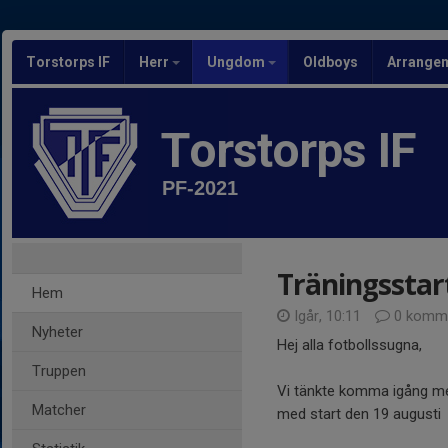
Torstorps IF
Herr
Ungdom
Oldboys
Arrange
Torstorps IF
PF-2021
Träningsstar
Hem
Igår, 10:11
0 komme
Nyheter
Hej alla fotbollssugna,
Truppen
Vi tänkte komma igång me
Matcher
med start den 19 augusti