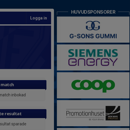
HUVUDSPONSORER
Logga in
 match
match inbokad
e resultat
esultat sparade