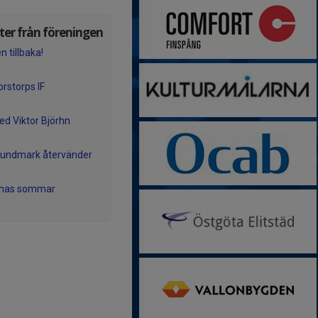
er från föreningen
n tillbaka!
orstorps IF
ed Viktor Björhn
Lundmark återvänder
rnas sommar