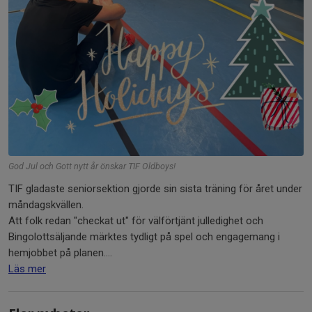
God Jul och Gott nytt år önskar TIF Oldboys!
TIF gladaste seniorsektion gjorde sin sista träning för året under
måndagskvällen.
Att folk redan "checkat ut" för välförtjänt julledighet och
Bingolottsäljande märktes tydligt på spel och engagemang i
hemjobbet på planen....
Läs mer