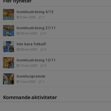
Fler nyheter
Inomhusträning 4/12
5 dec 2023
1
Inomhusträning 27/11
28 nov 2023
2
Inte bara fotboll!
28 nov 2023
0
Inomhusträning 13/11
14 nov 2023
0
Inomhuspremiär
7 nov 2023
1
Kommande aktiviteter