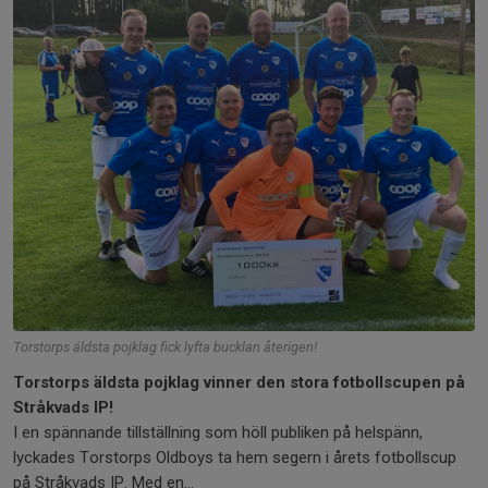
Torstorps äldsta pojklag fick lyfta bucklan återigen!
Torstorps äldsta pojklag vinner den stora fotbollscupen på
Stråkvads IP!
I en spännande tillställning som höll publiken på helspänn,
lyckades Torstorps Oldboys ta hem segern i årets fotbollscup
på Stråkvads IP. Med en...