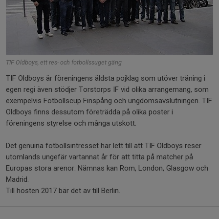
TIF Oldboys, ett res- och fotbollssuget gäng
TIF Oldboys är föreningens äldsta pojklag som utöver träning i
egen regi även stödjer Torstorps IF vid olika arrangemang, som
exempelvis Fotbollscup Finspång och ungdomsavslutningen. TIF
Oldboys finns dessutom företrädda på olika poster i
föreningens styrelse och många utskott.
Det genuina fotbollsintresset har lett till att TIF Oldboys reser
utomlands ungefär vartannat år för att titta på matcher på
Europas stora arenor. Nämnas kan Rom, London, Glasgow och
Madrid.
Till hösten 2017 bär det av till Berlin.