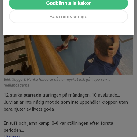
Godkänn alla kakor
Bara nödvändiga
Bild: Stigge & Henka funderar på hur mycket folk gått upp i vikt i
mellandagarna
12 starka
startade
träningen på måndagen, 10 avslutade...
Julvilan är inte nådig mot de som inte uppehåller kroppen utan
bara njuter av livets goda.
En tuff och jämn kamp, 0-0 var ställningen efter första
perioden....