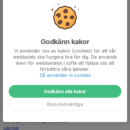
Nu på måndag den 18/5 blir det ingen träning, vi har fått
fotograferingstid klockan 18,00 denna dag.
Det kommer tas både lagbild och individuella foton. Ni
vårdnadshavare behöver fylla i en lapp innan så vi samlas...
Läs mer
Godkänn kakor
Vi använder oss av kakor (cookies) för att vår
Sammanfattning föräldramöte
webbplats ska fungera bra för dig. De används
även för webbanalys i syfte att hjälpa oss att
27 apr, 18:47
0 kommentarer
förbättra våra tjänster.
Hej,
Så använder vi cookies
Här finns presentation som visades under mötet som täcker
Godkänn alla kakor
informationen som togs upp:
Torstops IF Föräldramöte 260427
Bara nödvändiga
Påminner även här om vikten att svara på kallelser, dels för att
kunna planera träningar på bästa...
Läs mer