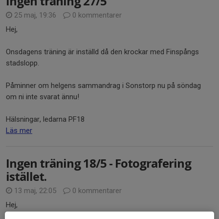
Ingen träning 27/5
25 maj, 19:36
0 kommentarer
Hej,
Onsdagens träning är inställd då den krockar med Finspångs
stadslopp.
Påminner om helgens sammandrag i Sonstorp nu på söndag
om ni inte svarat ännu!
Hälsningar, ledarna PF18
Läs mer
Ingen träning 18/5 - Fotografering
istället.
13 maj, 22:05
0 kommentarer
Hej,