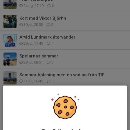
2 aug, 17:40
0
Kort med Viktor Björhn
30 jul, 20:53
2
Arvid Lundmark återvänder
29 jul, 17:45
4
Spelarnas sommar
28 jul, 08:51
0
Sommar hälsning med en vädjan från TIF
14 jul, 16:45
0
Tack för ert stöd
5 jul, 19:55
1
Skogsröjet 2026
3 jul, 11:00
1