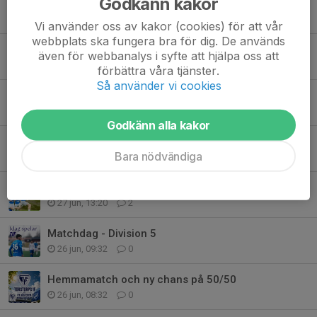
Godkänn kakor
📮 Vykort från Visingsö
29 jun, 17:09
0
Vi använder oss av kakor (cookies) för att vår
webbplats ska fungera bra för dig. De används
+3
även för webbanalys i syfte att hjälpa oss att
29 jun, 10:37
1
förbättra våra tjänster.
Så använder vi cookies
Planerna stängs för välförtjänt återhämtning
28 jun, 20:45
0
Godkänn alla kakor
Matchdag
Bara nödvändiga
28 jun, 10:55
0
✌🏽 Ny serietvåa
27 jun, 13:20
2
Matchdag - Division 5
26 jun, 09:32
0
Hemmamatch och ny chans på 50/50
26 jun, 08:32
0