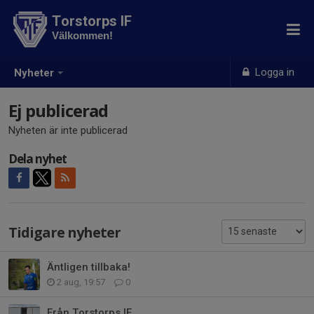
Torstorps IF
Välkommen!
Logga in
Nyheter
Ej publicerad
Nyheten är inte publicerad
Dela nyhet
Tidigare nyheter
Äntligen tillbaka!
2 aug, 19:57
0
Från Torstorps IF