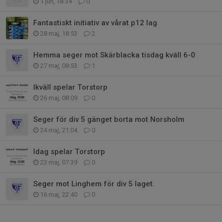
1 jun, 18:34
0
Fantastiskt initiativ av vårat p12 lag
28 maj, 18:53
2
Hemma seger mot Skärblacka tisdag kväll 6-0
27 maj, 08:53
1
Ikväll spelar Torstorp
26 maj, 08:09
0
Seger för div 5 gänget borta mot Norsholm
24 maj, 21:04
0
Idag spelar Torstorp
23 maj, 07:39
0
Seger mot Linghem för div 5 laget.
16 maj, 22:40
0