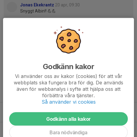
Jonas Ekekrantz
20 apr, 09:30
Snyggt Albin!! 💪💪
Jan Schmidt
20 apr, 17:29
Grattis Albin💙
Marängen
26 apr, 23:41
Spelade med dig i FFK för ganska länge sen,förebild
redan då som ung!
Godkänn kakor
Vi använder oss av kakor (cookies) för att vår
webbplats ska fungera bra för dig. De används
även för webbanalys i syfte att hjälpa oss att
Tidigare nyheter
förbättra våra tjänster.
Så använder vi cookies
Matchdag
Igår, 10:32
1
Godkänn alla kakor
Seger mot Boren!
Bara nödvändiga
3 aug, 21:38
1