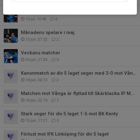
Månadens spelare i juni.
10 jul, 10:43
6
Månadens spelare i maj.
25 jun, 07:52
2
Veckans matcher
24 jun, 21:33
0
Kanonmatch av div 5 laget seger med 3-0 mot Vånga
18 jun, 00:13
2
Matchen mot Vånga är flyttad till Skärblacka IP Matchstart 19,30
16 jun, 22:16
1
Stark seger för div 5 laget 1-5 mot BK Kenty
13 jun, 17:21
3
Förlust mot IFK Linköping för div 5 laget