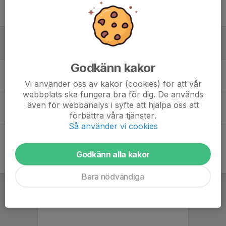
Träningsstart 19 augusti
6 aug, 10:11
0
Träning onsdag 3/6
1 jun, 20:50
0
Godkänn kakor
Inställd träning
20 maj, 18:51
0
Vi använder oss av kakor (cookies) för att vår
webbplats ska fungera bra för dig. De används
Uppstart PF-2021
även för webbanalys i syfte att hjälpa oss att
förbättra våra tjänster.
28 apr, 22:20
0
Så använder vi cookies
Godkänn alla kakor
Bara nödvändiga