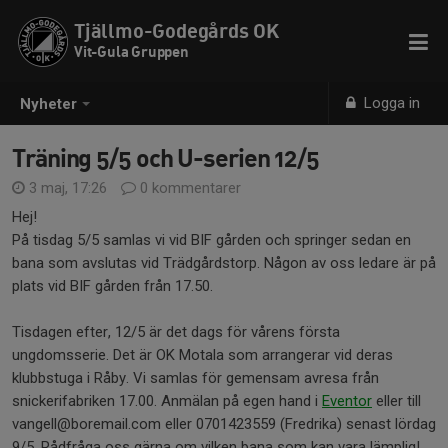
Tjällmo-Godegårds OK
Vit-Gula Gruppen
Logga in
Nyheter
Träning 5/5 och U-serien 12/5
3 maj, 17:26
0 kommentarer
Hej!
På tisdag 5/5 samlas vi vid BIF gården och springer sedan en
bana som avslutas vid Trädgårdstorp. Någon av oss ledare är på
plats vid BIF gården från 17.50.
Tisdagen efter, 12/5 är det dags för vårens första
ungdomsserie. Det är OK Motala som arrangerar vid deras
klubbstuga i Råby. Vi samlas för gemensam avresa från
snickerifabriken 17.00. Anmälan på egen hand i
Eventor
eller till
vangell@boremail.com eller 0701423559 (Fredrika) senast lördag
9/5. Rådfråga oss gärna om vilken bana som kan vara lämplig!