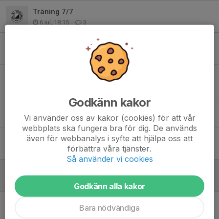
Träning 7/7
6 jul, 18:15
3
”Badintervaller” tisdag 23/6
21 jun, 20:59
0
Sommaravslutning 9/6
7 jun, 18:14
0
Godkänn kakor
Träning 19/5 och U-serien 20/5
Vi använder oss av kakor (cookies) för att vår
13 maj, 17:46
0
webbplats ska fungera bra för dig. De används
även för webbanalys i syfte att hjälpa oss att
U-serien på tisdag 12/5
förbättra våra tjänster.
9 maj, 15:20
0
Så använder vi cookies
Träning 5/5 och U-serien 12/5
3 maj, 17:26
0
Godkänn alla kakor
Träning 28/4 och Ljungsbrokampen
Bara nödvändiga
25 apr, 19:28
0