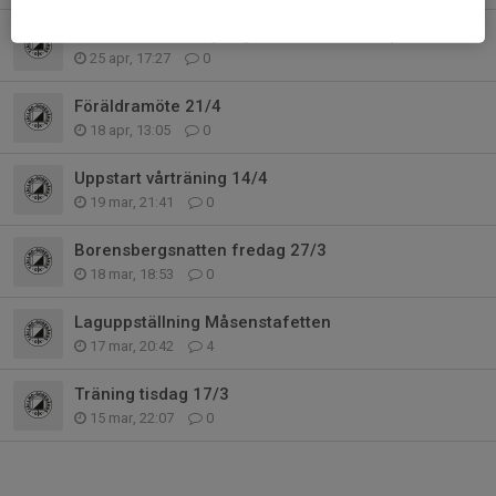
Anmälan till familjeläger Sommarlandssprinten!
25 apr, 17:27
0
Föräldramöte 21/4
18 apr, 13:05
0
Uppstart vårträning 14/4
19 mar, 21:41
0
Borensbergsnatten fredag 27/3
18 mar, 18:53
0
Laguppställning Måsenstafetten
17 mar, 20:42
4
Träning tisdag 17/3
15 mar, 22:07
0