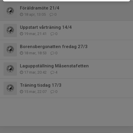
Föräldramöte 21/4
18 apr, 13:05
0
Uppstart vårträning 14/4
19 mar, 21:41
0
Borensbergsnatten fredag 27/3
18 mar, 18:53
0
Laguppställning Måsenstafetten
17 mar, 20:42
4
Träning tisdag 17/3
15 mar, 22:07
0