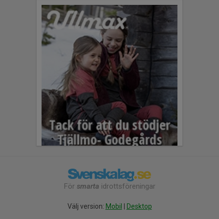
För
smarta
idrottsföreningar
Välj version:
Mobil
|
Desktop