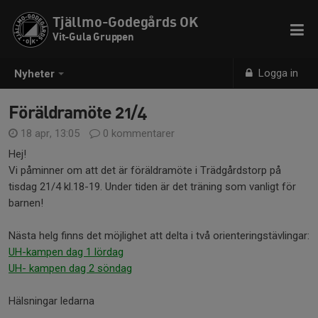
Tjällmo-Godegårds OK
Vit-Gula Gruppen
Logga in
Nyheter
Föräldramöte 21/4
18 apr, 13:05
0 kommentarer
Hej!
Vi påminner om att det är föräldramöte i Trädgårdstorp på
tisdag 21/4 kl.18-19. Under tiden är det träning som vanligt för
barnen!
Nästa helg finns det möjlighet att delta i två orienteringstävlingar:
UH-kampen dag 1 lördag
UH- kampen dag 2 söndag
Hälsningar ledarna