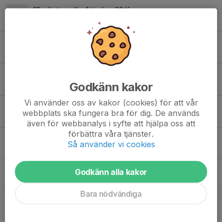
”Badintervaller” tisdag 23/6
21 jun, 20:59
0
Sommaravslutning 9/6
7 jun, 18:14
0
Träning 19/5 och U-serien 20/5
Godkänn kakor
13 maj, 17:46
0
Vi använder oss av kakor (cookies) för att vår
U-serien på tisdag 12/5
webbplats ska fungera bra för dig. De används
9 maj, 15:20
0
även för webbanalys i syfte att hjälpa oss att
förbättra våra tjänster.
Träning 5/5 och U-serien 12/5
Så använder vi cookies
3 maj, 17:26
0
Träning 28/4 och Ljungsbrokampen
Godkänn alla kakor
25 apr, 19:28
0
Bara nödvändiga
Anmälan till familjeläger Sommarlandssprinten!
25 apr, 17:27
0