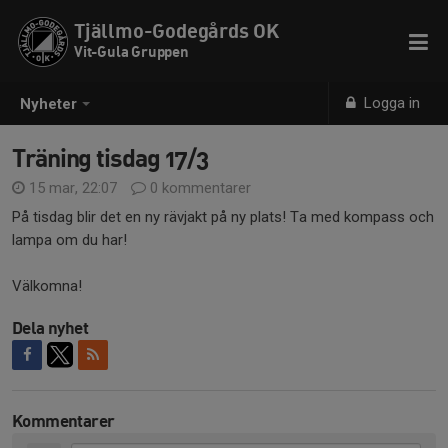
Tjällmo-Godegårds OK
Vit-Gula Gruppen
Logga in
Nyheter
Träning tisdag 17/3
15 mar, 22:07
0 kommentarer
På tisdag blir det en ny rävjakt på ny plats! Ta med kompass och
lampa om du har!
Välkomna!
Dela nyhet
Kommentarer