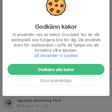
Träning 19/5 och U-serien 20/5
13 maj, 17:46
0
U-serien på tisdag 12/5
9 maj, 15:20
0
Godkänn kakor
Vi använder oss av kakor (cookies) för att vår
Träning 5/5 och U-serien 12/5
webbplats ska fungera bra för dig. De används
3 maj, 17:26
0
även för webbanalys i syfte att hjälpa oss att
förbättra våra tjänster.
Träning 28/4 och Ljungsbrokampen
Så använder vi cookies
25 apr, 19:28
0
Anmälan till familjeläger Sommarlandssprinten!
Godkänn alla kakor
25 apr, 17:27
0
Bara nödvändiga
Föräldramöte 21/4
18 apr, 13:05
0
Uppstart vårträning 14/4
19 mar, 21:41
0