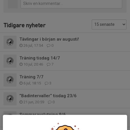
Tidigare nyheter
Tävlingar i början av augusti!
26 jul, 17:54
0
Träning tisdag 14/7
10 jul, 20:46
7
Träning 7/7
6 jul, 18:15
3
”Badintervaller” tisdag 23/6
21 jun, 20:59
0
Sommaravslutning 9/6
7 jun, 18:14
0