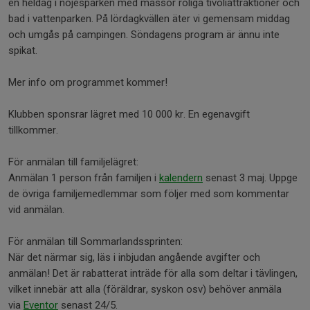
en heldag i nöjesparken med massor roliga tivoliattraktioner och
bad i vattenparken. På lördagkvällen äter vi gemensam middag
och umgås på campingen. Söndagens program är ännu inte
spikat.
Mer info om programmet kommer!
Klubben sponsrar lägret med 10 000 kr. En egenavgift
tillkommer.
För anmälan till familjelägret:
Anmälan 1 person från familjen i
kalendern
senast 3 maj. Uppge
de övriga familjemedlemmar som följer med som kommentar
vid anmälan.
För anmälan till Sommarlandssprinten:
När det närmar sig, läs i inbjudan angående avgifter och
anmälan! Det är rabatterat inträde för alla som deltar i tävlingen,
vilket innebär att alla (föräldrar, syskon osv) behöver anmäla
via
Eventor
senast 24/5.