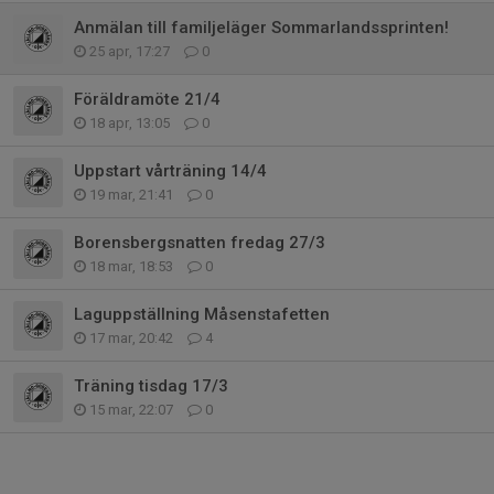
Anmälan till familjeläger Sommarlandssprinten!
25 apr, 17:27
0
Föräldramöte 21/4
18 apr, 13:05
0
Uppstart vårträning 14/4
19 mar, 21:41
0
Borensbergsnatten fredag 27/3
18 mar, 18:53
0
Laguppställning Måsenstafetten
17 mar, 20:42
4
Träning tisdag 17/3
15 mar, 22:07
0