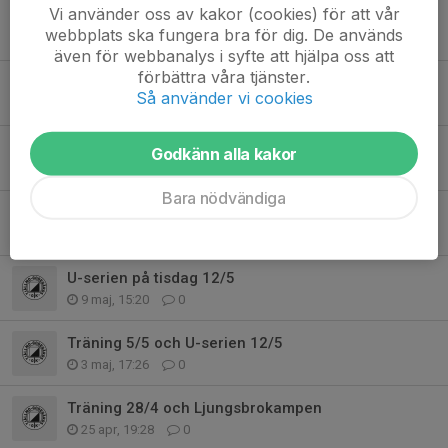
Vi använder oss av kakor (cookies) för att vår
Träning 7/7
webbplats ska fungera bra för dig. De används
6 jul, 18:15
3
även för webbanalys i syfte att hjälpa oss att
förbättra våra tjänster.
”Badintervaller” tisdag 23/6
Så använder vi cookies
21 jun, 20:59
0
Sommaravslutning 9/6
Godkänn alla kakor
7 jun, 18:14
0
Bara nödvändiga
Träning 19/5 och U-serien 20/5
13 maj, 17:46
0
U-serien på tisdag 12/5
9 maj, 15:20
0
Träning 5/5 och U-serien 12/5
3 maj, 17:26
0
Träning 28/4 och Ljungsbrokampen
25 apr, 19:28
0