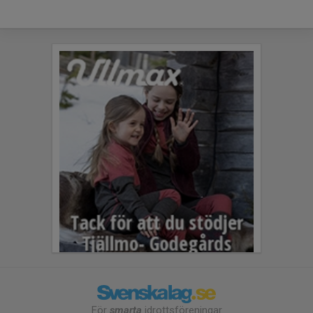
För
smarta
idrottsföreningar