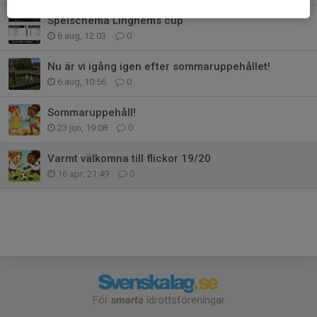
Spelschema Linghems cup
6 aug, 12:03
0
Nu är vi igång igen efter sommaruppehållet!
6 aug, 10:56
0
Sommaruppehåll!
23 jun, 19:08
0
Varmt välkomna till flickor 19/20
16 apr, 21:49
0
För
smarta
idrottsföreningar