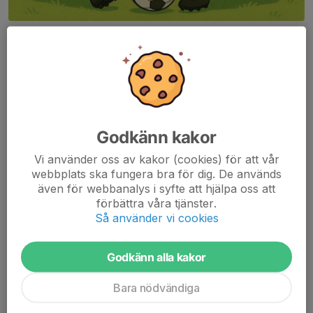
Hej och välkomna till flickor 19/20s egna sida.
vi hälsar alla, nya som gamla, flickor födda 2019 och 2020,
välkomna till Lundbyvallen.
Vi tränar på tisdagar mellan 17:30 och 18:30 och träningarna
hålls på B-planen.
Godkänn kakor
Ta på dig oömma kläder efter väder, greppa vattenflaskan och
Vi använder oss av kakor (cookies) för att vår
kom ner och bli en del av ett härligt gäng.
webbplats ska fungera bra för dig. De används
även för webbanalys i syfte att hjälpa oss att
Vi ses på Lundbyvallen.
förbättra våra tjänster.
Så använder vi cookies
Dela nyhet
Godkänn alla kakor
Bara nödvändiga
Tidigare nyheter