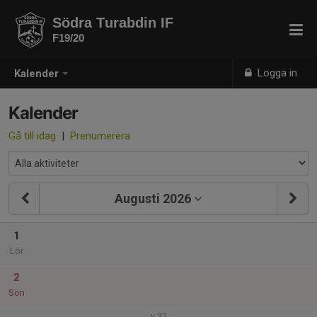
Södra Turabdin IF
F19/20
Logga in
Kalender
Kalender
Gå till idag
|
Prenumerera
Augusti 2026
1
Lör
2
Sön
v.32