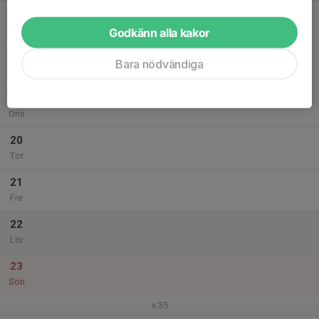
17
Mån
Godkänn alla kakor
18
17:30
Fotbollsträning F19/20
Bara nödvändiga
18:30
Tis
Lundbyvallen
19
Ons
20
Tor
21
Fre
22
Lör
23
Sön
v.35