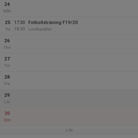
24
Mån
25
17:30
Fotbollsträning F19/20
18:30
Tis
Lundbyvallen
26
Ons
27
Tor
28
Fre
29
Lör
30
Sön
v.36