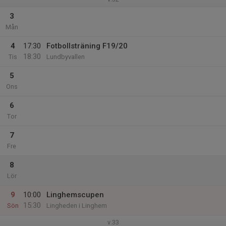
3
Mån
4
17:30
Fotbollsträning F19/20
18:30
Tis
Lundbyvallen
5
Ons
6
Tor
7
Fre
8
Lör
9
10:00
Linghemscupen
15:30
Sön
Lingheden i Linghem
v.33