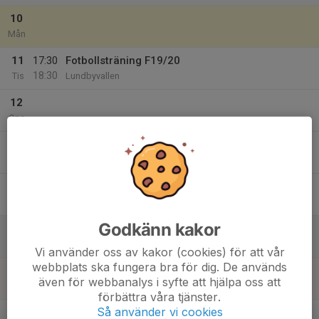
10
Mån
11
17:30
Fotbollsträning F19/20
18:30
Tis
Lundbyvallen
12
Ons
13
Tor
14
Fre
Godkänn kakor
15
15:00
KOMPISMATCH
17:00
Lör
Lundbyvallen B-PLAN
Vi använder oss av kakor (cookies) för att vår
webbplats ska fungera bra för dig. De används
16
även för webbanalys i syfte att hjälpa oss att
Sön
förbättra våra tjänster.
v.34
Så använder vi cookies