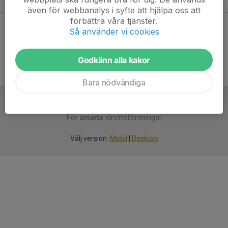
även för webbanalys i syfte att hjälpa oss att
förbättra våra tjänster.
Dela statistik
Så använder vi cookies
Godkänn alla kakor
Bara nödvändiga
För
smarta
idrottsföreningar
Välj version:
Mobil
|
Desktop