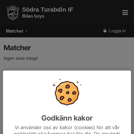
Södra Turabdin IF
Bilan boys
Logga in
Matcher
Matcher
Ingen serie inlagd
Godkänn kakor
Vi använder oss av kakor (cookies) för att vår
webbplats ska fungera bra för dig. De används