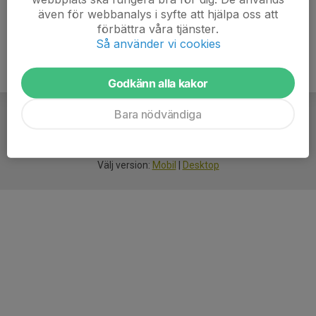
även för webbanalys i syfte att hjälpa oss att
förbättra våra tjänster.
Så använder vi cookies
Godkänn alla kakor
Bara nödvändiga
För
smarta
idrottsföreningar
Välj version:
Mobil
|
Desktop