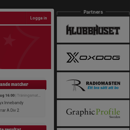
Partners
Logga in
ande matcher
aug 16:00
| Träningsmatcher
x Innebandy
rar A Div 2
te resultat