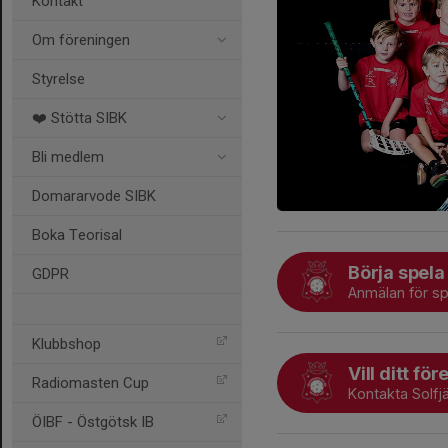
Kontakt
Om föreningen
Styrelse
❤️ Stötta SIBK
Bli medlem
Domararvode SIBK
Boka Teorisal
Börja spela
GDPR
Anmälan för s
Klubbshop
Vill ditt f
Radiomasten Cup
Kontakta Solfj
ÖIBF - Östgötsk IB