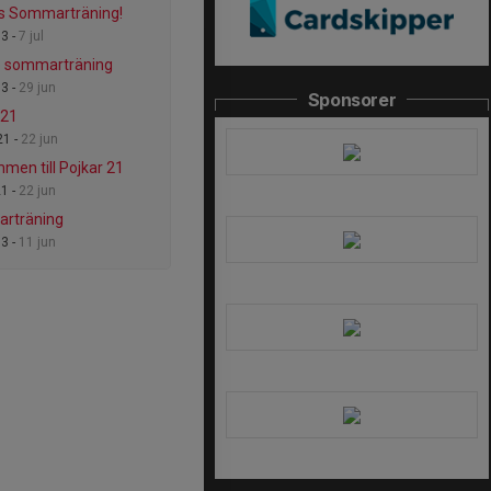
s Sommarträning!
13 -
7 jul
o sommarträning
13 -
29 jun
Sponsorer
 21
21 -
22 jun
men till Pojkar 21
21 -
22 jun
rträning
13 -
11 jun