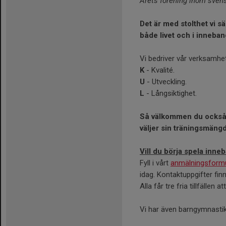
Årets förening inom svens
Det är med stolthet vi s
både livet och i inneba
Vi bedriver vår verksamh
K
- Kvalité.
U
- Utveckling.
L
- Långsiktighet.
Så välkommen du också t
väljer sin träningsmäng
Vill du börja spela inne
Fyll i vårt
anmälningsformu
idag. Kontaktuppgifter finn
Alla får tre fria tillfällen 
Vi har även barngymnastik 