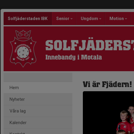
Solfjäderstaden IBK
Senior
Ungdom
Motion
SOLFJÄDERS
Innebandy i Motala
Vi är Fjädern!
Hem
Nyheter
Våra lag
Kalender