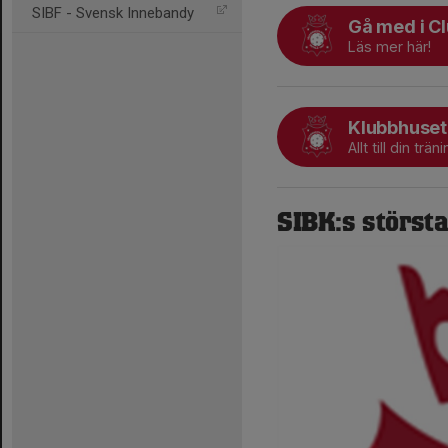
SIBF - Svensk Innebandy
Gå med i C
Läs mer här!
Klubbhuset
Allt till din träni
SIBK:s störst