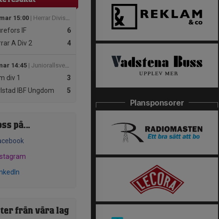
 mar 15:00
| Herrar Division 2
refors IF
6
rar A Div 2
4
mar 14:45
| Juniorallsvenskan D DJ18
 div 1
3
lstad IBF Ungdom
5
Plansponsorer
oss på...
acebook
nstagram
inkedIn
ter från våra lag