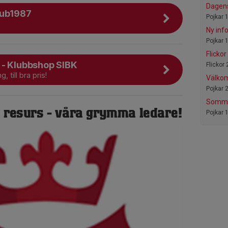
Dagen
lub1987
Pojkar 
Ny inf
Pojkar 
Flickor
 - Klubbshop SIBK
Flickor 
ng, till bra pris!
Välkom
Pojkar 
Somma
a resurs - våra grymma ledare!
Pojkar 