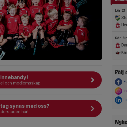
Lör 21
Stu
Her
Sön 8 
Dam
Kar
Följ 
 innebandy!
F
pel och medlemsskap
I
L
öretag synas med oss?
äderstaden här!
Nyhe