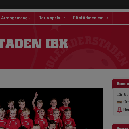
Arrangemang
Börja spela
Bli stödmedlem
TADEN IBK
Komm
Lör 8 
Ony
Her
Senas