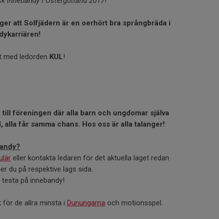
k innebandy i Östergötland 2017!
äger att Solfjädern är en oerhört bra språngbräda i
ndykarriären!
et med ledorden
KUL
!
ill föreningen där alla barn och ungdomar själva
d, alla får samma chans.
Hos oss är alla talanger!
bandy?
lär
eller kontakta ledaren för det aktuella laget redan
er du på respektive lags sida.
att testa på innebandy!
för de allra minsta i
Dunungarna
och motionsspel.