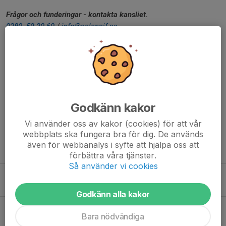
Frågor och funderingar - kontakta kansliet.
0280- 59 30 60
/
info@salensif.se
Dela nyhet
Kommentarer
Godkänn kakor
Vi använder oss av kakor (cookies) för att vår
webbplats ska fungera bra för dig. De används
även för webbanalys i syfte att hjälpa oss att
Tidigare nyheter
förbättra våra tjänster.
Så använder vi cookies
Nu fyller vi sista passen - Vasaloppets Sommarvecka 2026
5 aug, 11:30
0
Godkänn alla kakor
Funktionärsguide sommarveckan cykel 2026
Bara nödvändiga
3 aug, 13:30
0