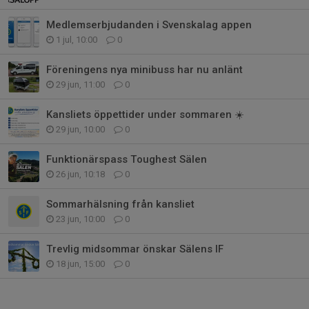
Medlemserbjudanden i Svenskalag appen
1 jul, 10:00
0
Föreningens nya minibuss har nu anlänt
29 jun, 11:00
0
Kansliets öppettider under sommaren ☀️
29 jun, 10:00
0
Funktionärspass Toughest Sälen
26 jun, 10:18
0
Sommarhälsning från kansliet
23 jun, 10:00
0
Trevlig midsommar önskar Sälens IF
18 jun, 15:00
0