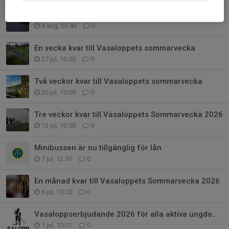
Hjälp till att fylla de sista funktionärspassen under Sommarveckan
3 aug, 07:40
0
En vecka kvar till Vasaloppets sommarvecka
27 jul, 10:00
0
Två veckor kvar till Vasaloppets sommarvecka
20 jul, 10:00
0
Tre veckor kvar till Vasaloppets Sommarvecka 2026
13 jul, 10:00
0
Minibussen är nu tillgänglig för lån
7 jul, 12:51
0
En månad kvar till Vasaloppets Sommarvecka 2026
6 jul, 10:00
0
Vasaloppserbjudande 2026 för alla aktiva ungdomar och ledare i Sälens IF
1 jul, 10:01
0