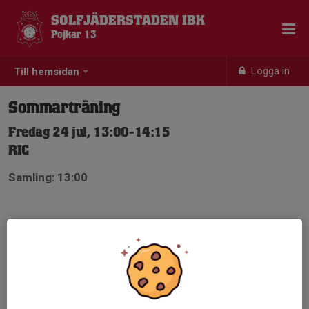
SOLFJÄDERSTADEN IBK
Pojkar 13
Logga in
Till hemsidan
Sommarträning
Fredag 24 jul, 13:00-14:15
RIC
Samling: 13:00