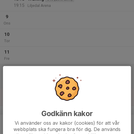
19:15
Liljedal Arena
9
Ons
10
Tor
11
Fre
12
00:00
Match mot Borlänge HF
J20
02:00
Lör
U20 Regional Herr Väst
Borlänge Ishall
13
Sön
v.38
Godkänn kakor
14
Vi använder oss av kakor (cookies) för att vår
Mån
webbplats ska fungera bra för dig. De används