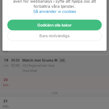
även för webbanalys i syfte att hjälpa oss att
15
förbättra våra tjänster.
Tis
Så använder vi cookies
16
Ons
Godkänn alla kakor
17
Bara nödvändiga
Tor
18
Fre
19
00:00
Match mot Grums IK
J20
02:00
Lör
U20 Regional Herr Väst
Orsa Ishall
20
Sön
v.39
21
Mån