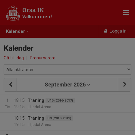
Orsa IK
Välkommen!
Logga in
Kalender
Kalender
Gå till idag
|
Prenumerera
September 2026
1
18:15
Träning
U10 (2016-2017)
19:15
Tis
Liljedal Arena
18:15
Träning
U9 (2018-2019)
19:15
Liljedal Arena