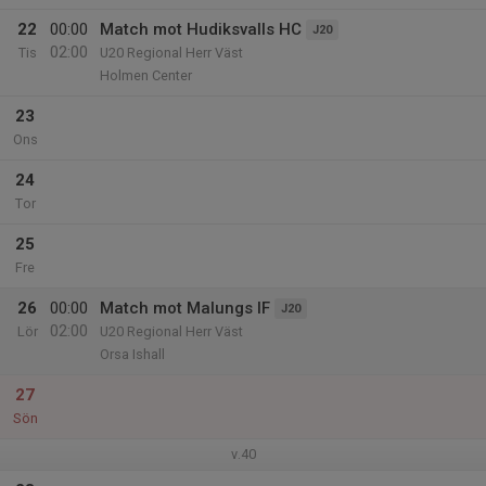
22
00:00
Match mot Hudiksvalls HC
J20
02:00
Tis
U20 Regional Herr Väst
Holmen Center
23
Ons
24
Tor
25
Fre
26
00:00
Match mot Malungs IF
J20
02:00
Lör
U20 Regional Herr Väst
Orsa Ishall
27
Sön
v.40