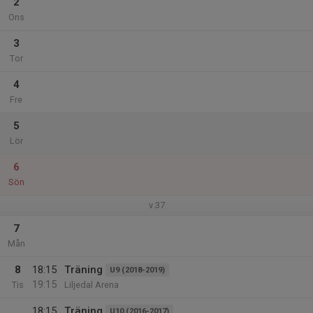
2
Ons
3
Tor
4
Fre
5
Lör
6
Sön
v.37
7
Mån
8
18:15
Träning
U9 (2018-2019)
19:15
Tis
Liljedal Arena
18:15
Träning
U10 (2016-2017)