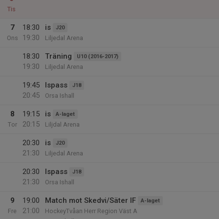
Tis
7
18:30
is
J20
19:30
Ons
Liljedal Arena
18:30
Träning
U10 (2016-2017)
19:30
Liljedal Arena
19:45
Ispass
J18
20:45
Orsa Ishall
8
19:15
is
A-laget
20:15
Tor
Liljdal Arena
20:30
is
J20
21:30
Liljedal Arena
20:30
Ispass
J18
21:30
Orsa Ishall
9
19:00
Match mot Skedvi/Säter IF
A-laget
21:00
Fre
HockeyTvåan Herr Region Väst A