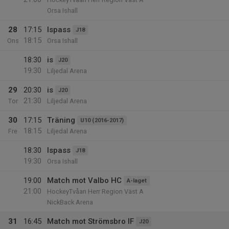
Orsa Ishall
28
17:15
Ispass
J18
18:15
Ons
Orsa Ishall
18:30
is
J20
19:30
Liljedal Arena
29
20:30
is
J20
21:30
Tor
Liljedal Arena
30
17:15
Träning
U10 (2016-2017)
18:15
Fre
Liljedal Arena
18:30
Ispass
J18
19:30
Orsa Ishall
19:00
Match mot Valbo HC
A-laget
21:00
HockeyTvåan Herr Region Väst A
NickBack Arena
31
16:45
Match mot Strömsbro IF
J20