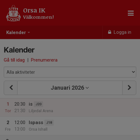
Orsa IK
Välkommen!
Logga in
Kalender
Kalender
Gå till idag
|
Prenumerera
Januari 2026
1
20:30
is
J20
21:30
Tor
Liljedal Arena
2
12:00
Ispass
J18
13:00
Fre
Orsa Ishall