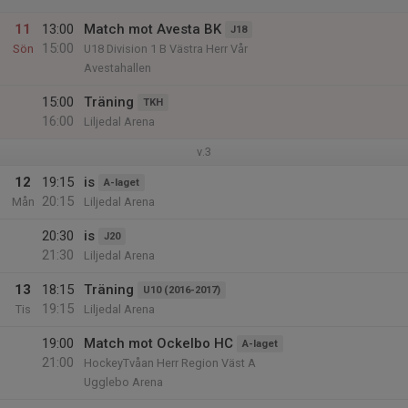
11
13:00
Match mot Avesta BK
J18
15:00
Sön
U18 Division 1 B Västra Herr Vår
Avestahallen
15:00
Träning
TKH
16:00
Liljedal Arena
v.3
12
19:15
is
A-laget
20:15
Mån
Liljedal Arena
20:30
is
J20
21:30
Liljedal Arena
13
18:15
Träning
U10 (2016-2017)
19:15
Tis
Liljedal Arena
19:00
Match mot Ockelbo HC
A-laget
21:00
HockeyTvåan Herr Region Väst A
Ugglebo Arena