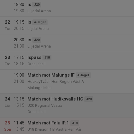
18:30
is
J20
19:30
Liljedal Arena
22
19:15
is
A-laget
20:15
Tor
Liljdal Arena
20:30
is
J20
21:30
Liljedal Arena
23
17:15
Ispass
J18
18:15
Fre
Orsa Ishall
19:00
Match mot Malungs IF
A-laget
21:00
HockeyTvåan Herr Region Väst A
Malungs Ishall
24
13:15
Match mot Hudiksvalls HC
J20
15:15
Lör
U20 Regional Västra
Orsa Ishall
25
11:45
Match mot Falu IF:1
J18
13:45
Sön
U18 Division 1 B Västra Herr Vår