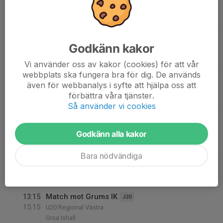
02:00
Lör
U10 Dalarna
Orsa Ishall
00:00
Match mot Mora IK grön
U10 (2016-2017)
Godkänn kakor
02:00
U10 Dalarna
Orsa Ishall
Vi använder oss av kakor (cookies) för att vår
webbplats ska fungera bra för dig. De används
00:00
Match mot Mora IK röd
U10 (2016-2017)
även för webbanalys i syfte att hjälpa oss att
02:00
U10 Dalarna
förbättra våra tjänster.
Orsa Ishall
Så använder vi cookies
00:00
Match mot Leksands IF5 flick
02:00
U10 (2016-2017)
Godkänn alla kakor
U10 Dalarna
Orsa Ishall
Bara nödvändiga
11:15
TKH Dagen
TKH
12:15
Liljedal Arena
13:15
Match mot Grums IK
J20
15:15
U20 Regional Västra
Orsa Ishall