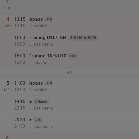
3
Lör
4
13:15
Ispass
J18
14:15
Sön
Orsa Ishall
15:00
Träning U10/TKH
U10 (2016-2017)
16:00
Liljedal Arena
15:00
Träning TKH/U10
TKH
16:00
Liljedal Arena
v.2
5
11:00
Ispass
J18
12:00
Mån
Orsa Ishall
19:15
is
A-laget
20:15
Liljedal Arena
20:30
is
J20
21:30
Liljedal Arena
6