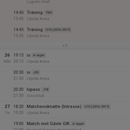
Lugnets Ishall
14:45
Träning
TKH
15:45
Liljedal Arena
14:45
Träning
U10 (2016-2017)
15:45
Liljedal Arena
v.5
26
19:15
is
A-laget
20:15
Mån
Liljedal Arena
20:30
is
J20
21:30
Liljedal Arena
20:30
Ispass
J18
21:30
Orsa Ishall
27
18:20
Matchensknatte (Intresse)
U10 (2016-2017)
19:20
Tis
Liljedal Arena
19:00
Match mot Gävle GIK
A-laget
21:00
HockeyTvåan Herr Region Väst A