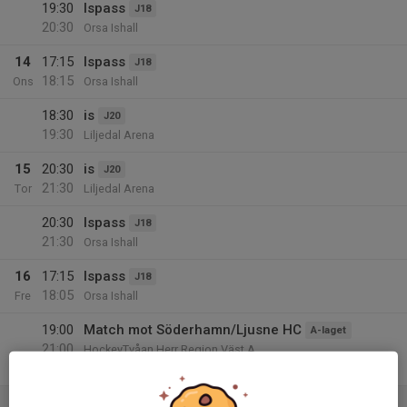
19:30
Ispass
J18
20:30
Orsa Ishall
14
17:15
Ispass
J18
18:15
Ons
Orsa Ishall
18:30
is
J20
19:30
Liljedal Arena
15
20:30
is
J20
21:30
Tor
Liljedal Arena
20:30
Ispass
J18
21:30
Orsa Ishall
16
17:15
Ispass
J18
18:05
Fre
Orsa Ishall
19:00
Match mot Söderhamn/Ljusne HC
A-laget
21:00
HockeyTvåan Herr Region Väst A
Orsa Ishall
17
00:00
Match mot Falu IF3
U10 (2016-2017)