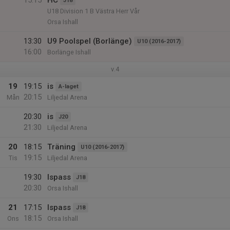
15:15
HC
J18
U18 Division 1 B Västra Herr Vår
Orsa Ishall
13:30
U9 Poolspel (Borlänge)
U10 (2016-2017)
16:00
Borlänge Ishall
v.4
19
19:15
is
A-laget
20:15
Mån
Liljedal Arena
20:30
is
J20
21:30
Liljedal Arena
20
18:15
Träning
U10 (2016-2017)
19:15
Tis
Liljedal Arena
19:30
Ispass
J18
20:30
Orsa Ishall
21
17:15
Ispass
J18
18:15
Ons
Orsa Ishall