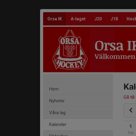
Orsa IK
A-laget
J20
J18
Hoc
Orsa I
Välkommen
Ka
Hem
Gå till
Nyheter
Våra lag
Kalender
1
Tor