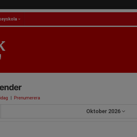
keyskola
K
!
lender
 idag
|
Prenumerera
Oktober 2026