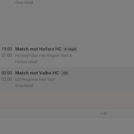
Orsa Ishall
19:00
Match mot Hofors HC
A-laget
21:00
HockeyTvåan Herr Region Väst A
Hofors Ishall
00:00
Match mot Valbo HC
J20
02:00
U20 Regional Herr Väst
Orsa Ishall
v.42