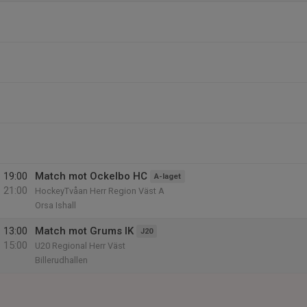
19:00
Match mot Ockelbo HC
A-laget
21:00
HockeyTvåan Herr Region Väst A
Orsa Ishall
13:00
Match mot Grums IK
J20
15:00
U20 Regional Herr Väst
Billerudhallen