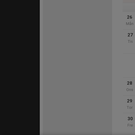
26
Mån
27
Tis
28
Ons
29
Tor
30
Fre