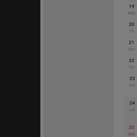
19
Mån
20
Tis
21
Ons
22
Tor
23
Fre
24
Lör
25
Sön