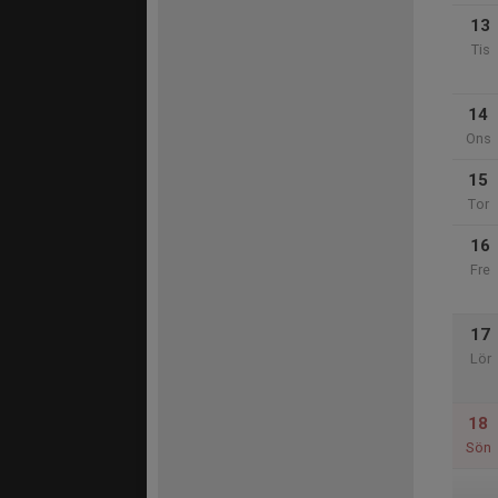
13
Tis
14
Ons
15
Tor
16
Fre
17
Lör
18
Sön