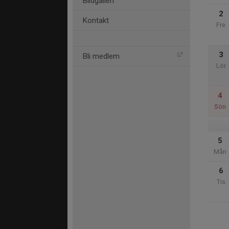
Bildgalleri
2
Kontakt
Fre
3
Bli medlem
Lör
4
Sön
5
Mån
6
Tis