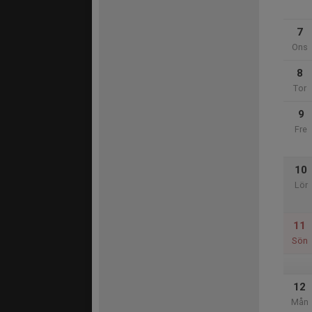
7
Ons
8
Tor
9
Fre
10
Lör
11
Sön
12
Mån