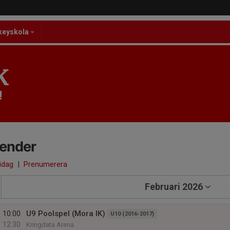
keyskola
K
!
lender
 idag
|
Prenumerera
Februari 2026
10:00
U9 Poolspel (Mora IK)
U10 (2016-2017)
12:30
Kringdata Arena