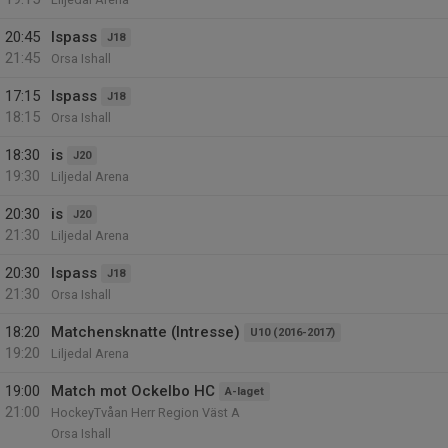
20:45
Ispass
J18
21:45
Orsa Ishall
17:15
Ispass
J18
18:15
Orsa Ishall
18:30
is
J20
19:30
Liljedal Arena
20:30
is
J20
21:30
Liljedal Arena
20:30
Ispass
J18
21:30
Orsa Ishall
18:20
Matchensknatte (Intresse)
U10 (2016-2017)
19:20
Liljedal Arena
19:00
Match mot Ockelbo HC
A-laget
21:00
HockeyTvåan Herr Region Väst A
Orsa Ishall