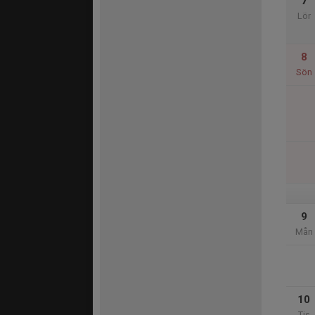
7
Lör
8
Sön
9
Mån
10
Tis