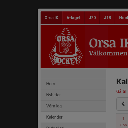
Orsa IK
A-laget
J20
J18
Hoc
Orsa I
Välkommen
Ka
Hem
Gå till
Nyheter
Våra lag
Kalender
1
Sön