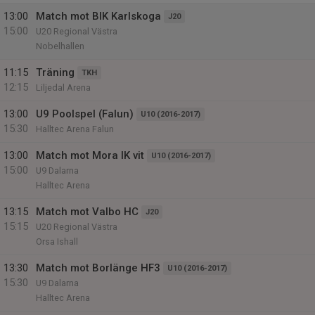
13:00
Match mot BIK Karlskoga
J20
15:00
U20 Regional Västra
Nobelhallen
11:15
Träning
TKH
12:15
Liljedal Arena
13:00
U9 Poolspel (Falun)
U10 (2016-2017)
15:30
Halltec Arena Falun
13:00
Match mot Mora IK vit
U10 (2016-2017)
15:00
U9 Dalarna
Halltec Arena
13:15
Match mot Valbo HC
J20
15:15
U20 Regional Västra
Orsa Ishall
13:30
Match mot Borlänge HF3
U10 (2016-2017)
15:30
U9 Dalarna
Halltec Arena