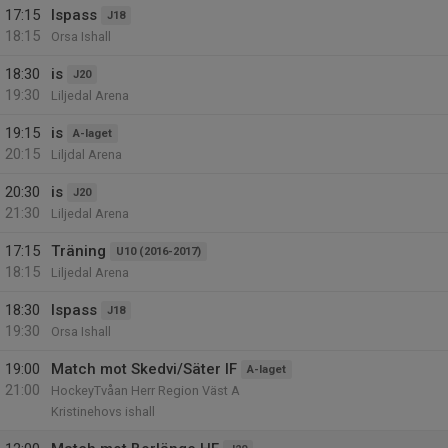
17:15
Ispass
J18
18:15
Orsa Ishall
18:30
is
J20
19:30
Liljedal Arena
19:15
is
A-laget
20:15
Liljdal Arena
20:30
is
J20
21:30
Liljedal Arena
17:15
Träning
U10 (2016-2017)
18:15
Liljedal Arena
18:30
Ispass
J18
19:30
Orsa Ishall
19:00
Match mot Skedvi/Säter IF
A-laget
21:00
HockeyTvåan Herr Region Väst A
Kristinehovs ishall