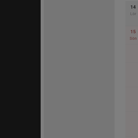
14
Lör
15
Sön