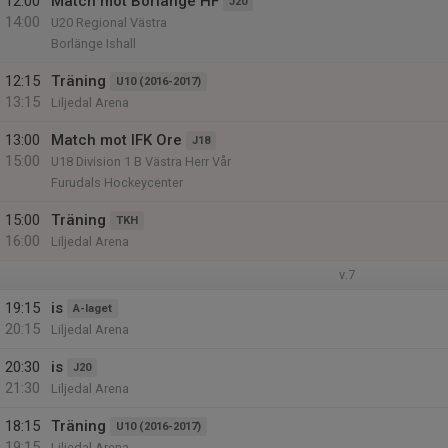
12:00
Match mot Borlänge HF
J20
14:00
U20 Regional Västra
Borlänge Ishall
12:15
Träning
U10 (2016-2017)
13:15
Liljedal Arena
13:00
Match mot IFK Ore
J18
15:00
U18 Division 1 B Västra Herr Vår
Furudals Hockeycenter
15:00
Träning
TKH
16:00
Liljedal Arena
v.7
19:15
is
A-laget
20:15
Liljedal Arena
20:30
is
J20
21:30
Liljedal Arena
18:15
Träning
U10 (2016-2017)
19:15
Liljedal Arena