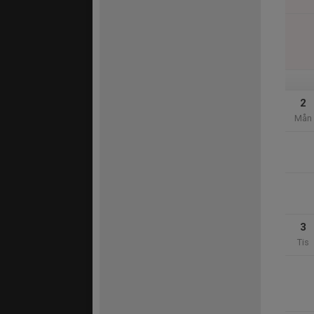
2
Mån
3
Tis