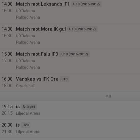
14:00
Match mot Leksands IF1
U10 (2016-2017)
16:00
U9 Dalarna
Halltec Arena
14:30
Match mot Mora IK gul
U10 (2016-2017)
16:30
U9 Dalarna
Halltec Arena
15:00
Match mot Falu IF3
U10 (2016-2017)
17:00
U9 Dalarna
Halltec Arena
16:00
Vänskap vs IFK Ore
J18
18:00
Orsa Ishall
v.8
19:15
is
A-laget
20:15
Liljedal Arena
20:30
is
J20
21:30
Liljedal Arena