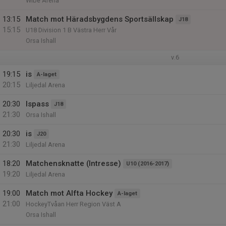
Wibe Arena
13:15
Match mot Häradsbygdens Sportsällskap
J18
15:15
U18 Division 1 B Västra Herr Vår
Orsa Ishall
v.6
19:15
is
A-laget
20:15
Liljedal Arena
20:30
Ispass
J18
21:30
Orsa Ishall
20:30
is
J20
21:30
Liljedal Arena
18:20
Matchensknatte (Intresse)
U10 (2016-2017)
19:20
Liljedal Arena
19:00
Match mot Alfta Hockey
A-laget
21:00
HockeyTvåan Herr Region Väst A
Orsa Ishall