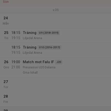
Sön
v.35
24
Mån
25
18:15
Träning
U9 (2018-2019)
19:15
Tis
Liljedal Arena
18:15
Träning
U10 (2016-2017)
19:15
Liljedal Arena
26
19:00
Match mot Falu IF
J20
21:00
Ons
Preseason U20 Dalarna
Orsa Ishall
27
Tor
28
Fre