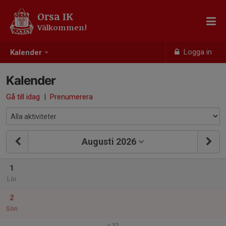
Orsa IK
Välkommen!
Logga in
Kalender
Kalender
Gå till idag
|
Prenumerera
Augusti 2026
1
Lör
2
Sön
v.32