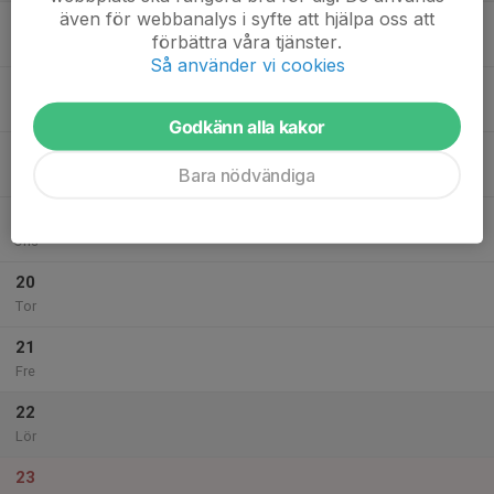
även för webbanalys i syfte att hjälpa oss att
17
förbättra våra tjänster.
Mån
Så använder vi cookies
18
18:15
Träning (Säsongspremiär)
U10 (2016-2017)
19:15
Tis
Liljedal Arena
Godkänn alla kakor
18:15
Ispremiär
U9 (2018-2019)
Bara nödvändiga
19:15
Liljedal Arena
19
Ons
20
Tor
21
Fre
22
Lör
23