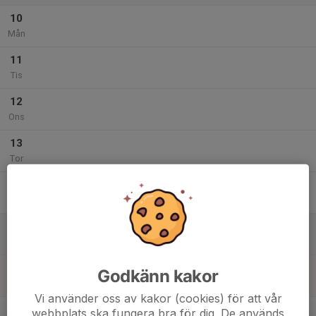
10
Mån
11
Tis
12
Ons
13
Tor
14
Fre
15
Lör
16
Godkänn kakor
Sön
Vi använder oss av kakor (cookies) för att vår
v.34
webbplats ska fungera bra för dig. De används