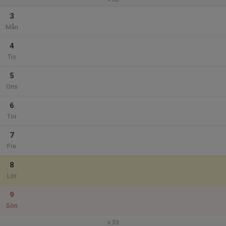
3
Mån
4
Tis
5
Ons
6
Tor
7
Fre
8
Lör
9
Sön
v.33