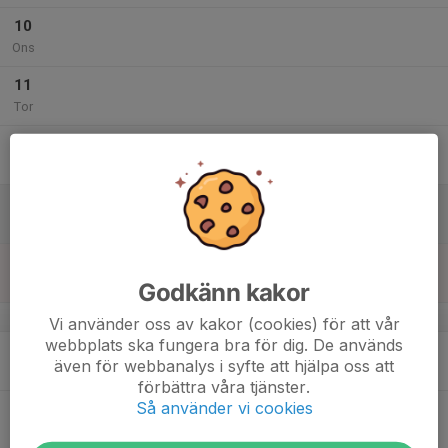
10
Ons
11
Tor
12
Fre
13
Lör
14
Sön
Godkänn kakor
v.25
Vi använder oss av kakor (cookies) för att vår
webbplats ska fungera bra för dig. De används
15
även för webbanalys i syfte att hjälpa oss att
Mån
förbättra våra tjänster.
Så använder vi cookies
16
Tis