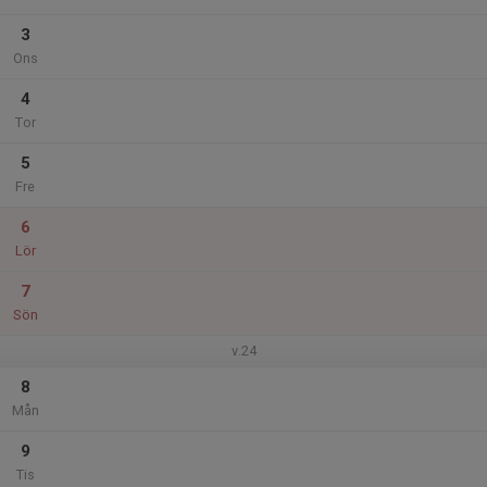
3
Ons
4
Tor
5
Fre
6
Lör
7
Sön
v.24
8
Mån
9
Tis