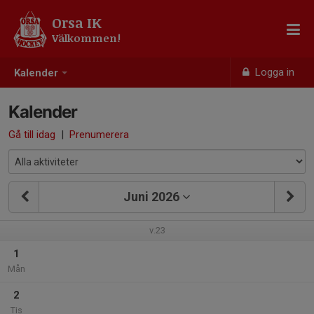
Orsa IK
Välkommen!
Logga in
Kalender
Kalender
Gå till idag
|
Prenumerera
Juni 2026
v.23
1
Mån
2
Tis