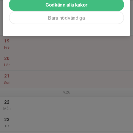
Godkänn alla kakor
17
Ons
Bara nödvändiga
18
Tor
19
Fre
20
Lör
21
Sön
v.26
22
Mån
23
Tis