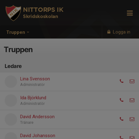
NITTORPS IK
Skridskoskolan
Logga in
Truppen
Truppen
Ledare
Lina Svensson
Administratör
Ida Björklund
Administratör
David Andersson
Tränare
David Johansson