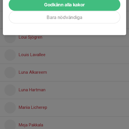
Loke Lilja
Godkänn alla kakor
Bara nödvändiga
Loke Öberg
Loui Sjögren
Louis Lavallee
Luna Alkareem
Luna Hartman
Mariia Licherep
Meja Pakkala