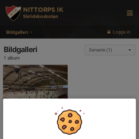
NITTORPS IK
Skridskoskolan
Logga in
Bildgalleri
Bildgalleri
Senaste (1)
1 album
Julavslutning skridskoskola
2022-12-11
|
10 st