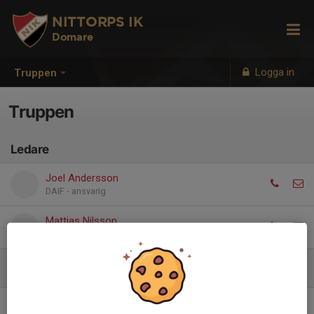
NITTORPS IK
Domare
Logga in
Truppen
Truppen
Ledare
Joel Andersson
DAIF - ansvarig
Mattias Nilsson
Matchtillsättare
Spelare
Det finns inga spelare