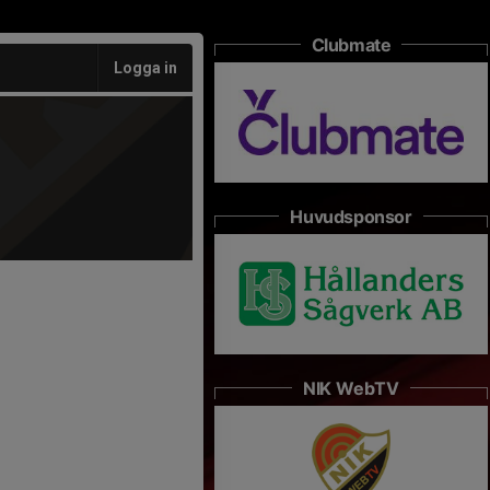
Clubmate
Logga in
Huvudsponsor
NIK WebTV