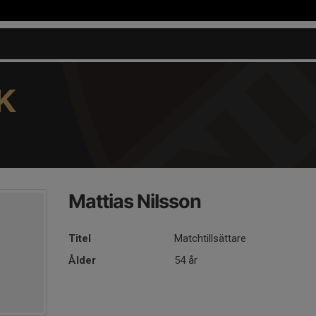
K
Mattias Nilsson
Titel
Matchtillsättare
Ålder
54 år