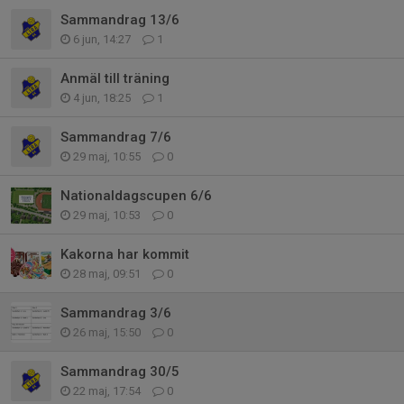
Sammandrag 13/6
6 jun, 14:27
1
Anmäl till träning
4 jun, 18:25
1
Sammandrag 7/6
29 maj, 10:55
0
Nationaldagscupen 6/6
29 maj, 10:53
0
Kakorna har kommit
28 maj, 09:51
0
Sammandrag 3/6
26 maj, 15:50
0
Sammandrag 30/5
22 maj, 17:54
0