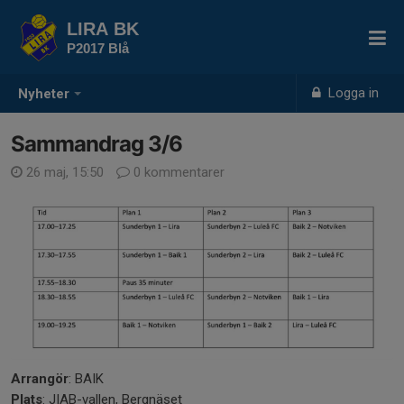
LIRA BK
P2017 Blå
Logga in
Nyheter
Sammandrag 3/6
26 maj, 15:50
0 kommentarer
Arrangör
: BAIK
Plats
: JIAB-vallen, Bergnäset