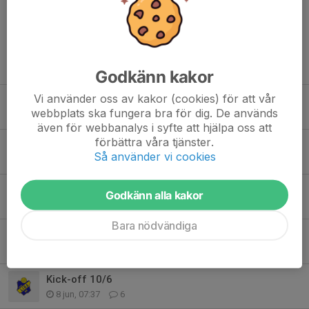
Tidigare nyheter
Godkänn kakor
Vi använder oss av kakor (cookies) för att vår
Sammandrag 8/8
webbplats ska fungera bra för dig. De används
3 aug, 10:06
0
även för webbanalys i syfte att hjälpa oss att
förbättra våra tjänster.
GIF Cup 2026
Så använder vi cookies
26 jul, 18:20
3
Värdegrund och spelarregler
Godkänn alla kakor
25 jun, 00:26
6
Bara nödvändiga
Piteå Summer Games 26-28/6
10 jun, 11:18
0
Kick-off 10/6
8 jun, 07:37
6