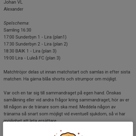
Johan VL
Alexander
Spelschema
:
Samling 16:30
17:00 Sunderbyn 1 - Lira (plan1)
17:30 Sunderbyn 2 - Lira (plan 2)
18:30 BAIK 1 - Lira (plan 3)
19:00 Lira - Luleå FC (plan 3)
Matchtröjor delas ut innan matchstart och samlas in efter sista
matchen. Ha gärna blåa shorts och strumpor om möjligt.
Var och en tar sig till sammandraget på egen hand. Önskas
samåkning eller vid andra frågor kring sammandraget, hör av er
till någon av de tränare som ska med. Meddela någon av
tränarna så snart som möjligt vid eventuell sjukdom, så vi har
möjlighet att leta ersättare.
Dela nyhet