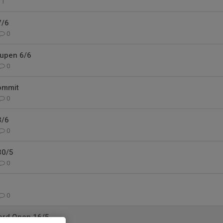
1
7/6
0
upen 6/6
0
ommit
0
3/6
0
30/5
0
0
ord Open 16/5