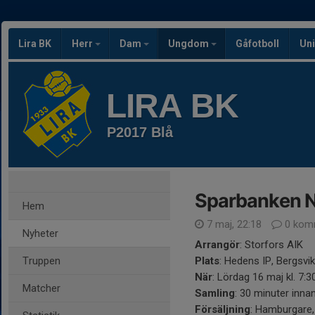
Lira BK
Herr
Dam
Ungdom
Gåfotboll
Uni
LIRA BK
P2017 Blå
Sparbanken N
Hem
7 maj, 22:18
0 kom
Nyheter
Arrangör
: Storfors AIK
Truppen
Plats
: Hedens IP, Bergsvik
När
: Lördag 16 maj kl. 7:3
Matcher
Samling
: 30 minuter inna
Försäljning
: Hamburgare, 