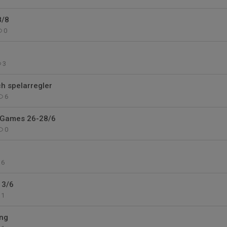
8/8
0
3
h spelarregler
6
 Games 26-28/6
0
6
13/6
1
ing