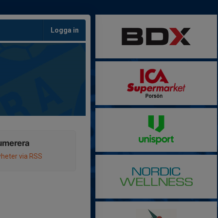
Logga in
umerera
heter via RSS