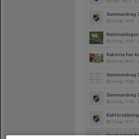
4 jun, 18:25
Sammandrag 
29 maj, 10:55
Nationaldagsc
29 maj, 10:53
Kakorna har k
28 maj, 09:51
Sammandrag 
26 maj, 15:50
Sammandrag 
22 maj, 17:54
Kakförsäljning
11 maj, 10:11
Sparbanken N