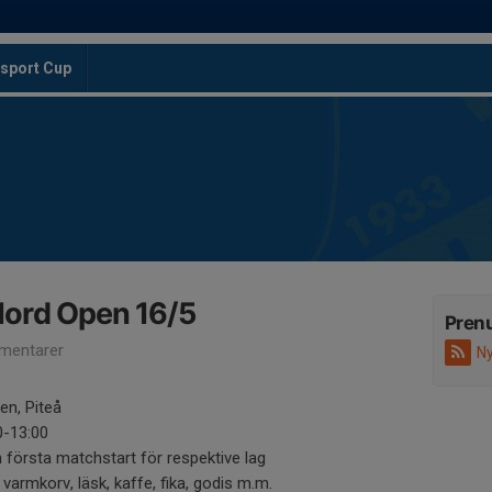
sport Cup
ord Open 16/5
Pren
mentarer
Ny
en, Piteå
0-13:00
n första matchstart för respektive lag
varmkorv, läsk, kaffe, fika, godis m.m.