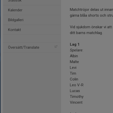
Statistik
Matchtröjor delas ut inna
Kalender
gärna blåa shorts och str
Bildgalleri
Vid sjukdom önskar vi att
Kontakt
ditt barns matchlag.
Lag 1
Översätt/Translate
Spelare
:
Albin
Malte
Levi
Tim
Colin
Leo V-R
Lucas
Timothy
Vincent