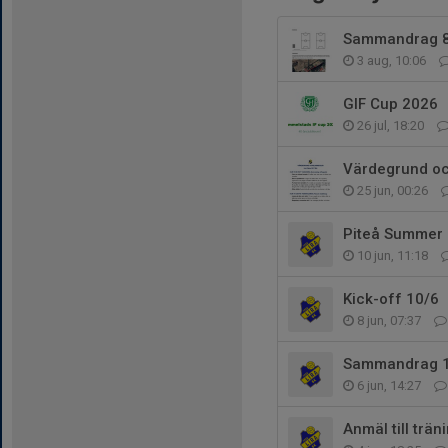
Sammandrag 
3 aug, 10:06
GIF Cup 2026
26 jul, 18:20
Värdegrund oc
25 jun, 00:26
Piteå Summer
10 jun, 11:18
Kick-off 10/6
8 jun, 07:37
Sammandrag 
6 jun, 14:27
Anmäl till trän