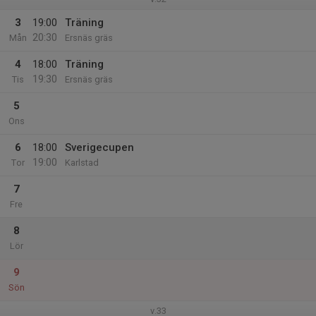
3
19:00
Träning
20:30
Mån
Ersnäs gräs
4
18:00
Träning
19:30
Tis
Ersnäs gräs
5
Ons
6
18:00
Sverigecupen
19:00
Tor
Karlstad
7
Fre
8
Lör
9
Sön
v.33