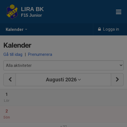
LIRA BK
F15 Junior
Logga in
Kalender
Kalender
Gå till idag
|
Prenumerera
Augusti 2026
1
Lör
2
Sön
v.32