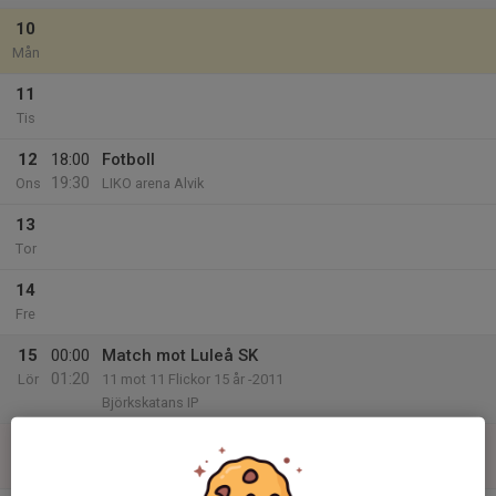
10
Mån
11
Tis
12
18:00
Fotboll
19:30
Ons
LIKO arena Alvik
13
Tor
14
Fre
15
00:00
Match mot Luleå SK
01:20
Lör
11 mot 11 Flickor 15 år -2011
Björkskatans IP
16
Sön