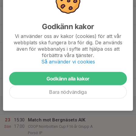
v.34
17
18:30
Träning
20:00
Mån
LIKO arena Alvik
Godkänn kakor
18
Vi använder oss av kakor (cookies) för att vår
Tis
webbplats ska fungera bra för dig. De används
19
18:00
Fotboll
även för webbanalys i syfte att hjälpa oss att
19:30
förbättra våra tjänster.
Ons
LIKO arena Alvik
Så använder vi cookies
20
Tor
Godkänn alla kakor
21
Fre
Bara nödvändiga
22
Lör
23
15:30
Match mot Bergnäsets AIK
17:00
Sön
COOP Norrbotten Cup F16 år Grupp A
Porsö IP