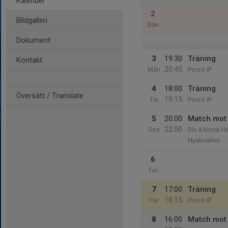
Kalender
2
Bildgalleri
Sön
Dokument
3
19:30
Träning
Kontakt
20:45
Mån
Porsö IP
4
18:00
Träning
Översätt / Translate
19:15
Tis
Porsö IP
5
20:00
Match mot 
22:00
Ons
Div.4 Norra He
Nyabvallen
6
Tor
7
17:00
Träning
18:15
Fre
Porsö IP
8
16:00
Match mot 