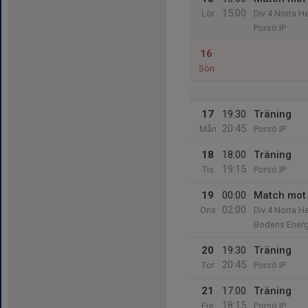
15:00
Lör
Div.4 Norra He
Porsö IP
16
Sön
17
19:30
Träning
20:45
Mån
Porsö IP
18
18:00
Träning
19:15
Tis
Porsö IP
19
00:00
Match mot
02:00
Ons
Div.4 Norra He
Bodens Energ
20
19:30
Träning
20:45
Tor
Porsö IP
21
17:00
Träning
18:15
Fre
Porsö IP