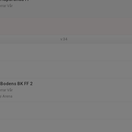
rrar Vår
v.34
 Bodens BK FF 2
rrar Vår
i Arena