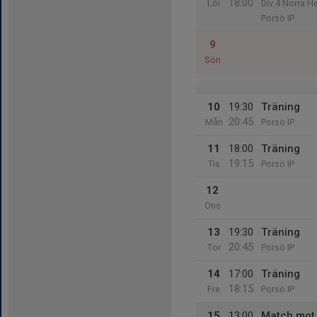
18:00
Lör
Div.4 Norra He
Porsö IP
9
Sön
10
19:30
Träning
20:45
Mån
Porsö IP
11
18:00
Träning
19:15
Tis
Porsö IP
12
Ons
13
19:30
Träning
20:45
Tor
Porsö IP
14
17:00
Träning
18:15
Fre
Porsö IP
15
13:00
Match mot