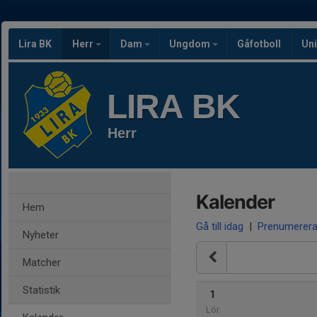
Lira BK
Herr
Dam
Ungdom
Gåfotboll
Uni
LIRA BK
Herr
Kalender
Hem
Gå till idag
|
Prenumerer
Nyheter
Matcher
Statistik
1
Lör