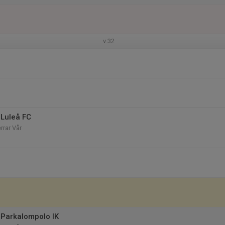
v.32
Luleå FC
rrar Vår
Parkalompolo IK