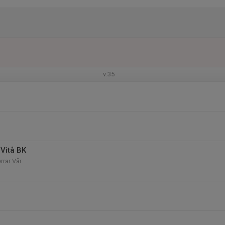
v.35
Vitå BK
rrar Vår