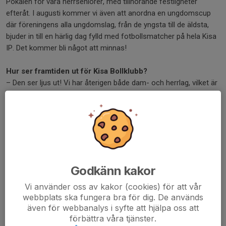
Pokalen för våra herrseniorer, med tillhörande festligheter
efteråt. I augusti kommer vi även att anordna en ungdomscup
där föreningens alla ungdomslag, från de yngsta till de äldsta,
bjuder in till en härlig dag fylld med fotbollsmatcher på hela Kisa
IP. Det kommer bli något att minnas!
Hur ser framtiden ut för Kisa Bollklubb?
– Den ser ljus ut! Vi har återigen både dam- och herrlag, vilket är
viktigt för att ge våra ungdomar förebilder. Fotbollsskolan är
igång igen, vilket skapar en rolig och lättillgänglig väg in i sporten.
Och vår innebandysatsning från 2024 har fått en fantastisk start
– vi hoppas att den blir en permanent del av föreningen.
Stort tack för din tid och ditt engagemang Markus!
Godkänn kakor
Dela nyhet
Vi använder oss av kakor (cookies) för att vår
webbplats ska fungera bra för dig. De används
även för webbanalys i syfte att hjälpa oss att
förbättra våra tjänster.
Kommentarer