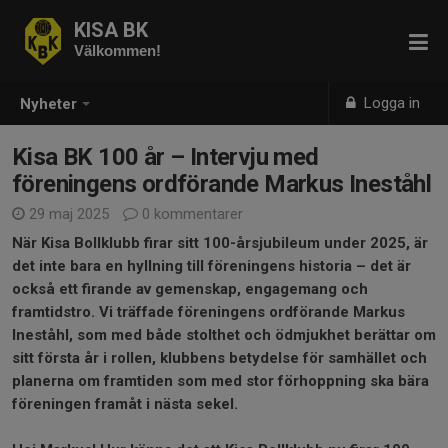
KISA BK
Välkommen!
Logga in
Nyheter
Kisa BK 100 år – Intervju med
föreningens ordförande Markus Ineståhl
29 maj 2025
0 kommentarer
När Kisa Bollklubb firar sitt 100-årsjubileum under 2025, är
det inte bara en hyllning till föreningens historia – det är
också ett firande av gemenskap, engagemang och
framtidstro. Vi träffade föreningens ordförande Markus
Ineståhl, som med både stolthet och ödmjukhet berättar om
sitt första år i rollen, klubbens betydelse för samhället och
planerna om framtiden som med stor förhoppning ska bära
föreningen framåt i nästa sekel.