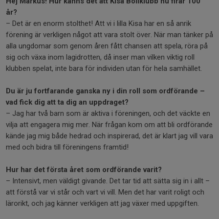
Hej Markus! Hur känns det att Kisa Bollklubb nu firar 100
år?
– Det är en enorm stolthet! Att vi i lilla Kisa har en så anrik
förening är verkligen något att vara stolt över. När man tänker på
alla ungdomar som genom åren fått chansen att spela, röra på
sig och växa inom lagidrotten, då inser man vilken viktig roll
klubben spelat, inte bara för individen utan för hela samhället.
Du är ju fortfarande ganska ny i din roll som ordförande –
vad fick dig att ta dig an uppdraget?
– Jag har två barn som är aktiva i föreningen, och det väckte en
vilja att engagera mig mer. När frågan kom om att bli ordförande
kände jag mig både hedrad och inspirerad, det är klart jag vill vara
med och bidra till föreningens framtid!
Hur har det första året som ordförande varit?
– Intensivt, men väldigt givande. Det tar tid att sätta sig in i allt –
att förstå var vi står och vart vi vill. Men det har varit roligt och
lärorikt, och jag känner verkligen att jag växer med uppgiften.