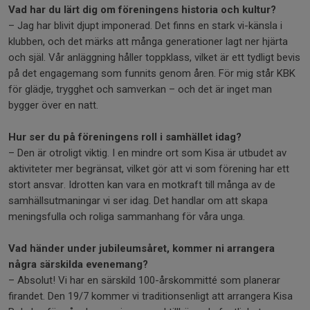
Vad har du lärt dig om föreningens historia och kultur?
– Jag har blivit djupt imponerad. Det finns en stark vi-känsla i
klubben, och det märks att många generationer lagt ner hjärta
och själ. Vår anläggning håller toppklass, vilket är ett tydligt bevis
på det engagemang som funnits genom åren. För mig står KBK
för glädje, trygghet och samverkan – och det är inget man
bygger över en natt.
Hur ser du på föreningens roll i samhället idag?
– Den är otroligt viktig. I en mindre ort som Kisa är utbudet av
aktiviteter mer begränsat, vilket gör att vi som förening har ett
stort ansvar. Idrotten kan vara en motkraft till många av de
samhällsutmaningar vi ser idag. Det handlar om att skapa
meningsfulla och roliga sammanhang för våra unga.
Vad händer under jubileumsåret, kommer ni arrangera
några särskilda evenemang?
– Absolut! Vi har en särskild 100-årskommitté som planerar
firandet. Den 19/7 kommer vi traditionsenligt att arrangera Kisa