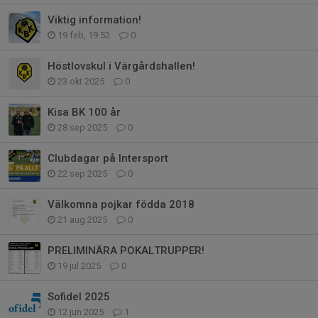
Viktig information!
19 feb, 19:52
0
Höstlovskul i Värgårdshallen!
23 okt 2025
0
Kisa BK 100 år
28 sep 2025
0
Clubdagar på Intersport
22 sep 2025
0
Välkomna pojkar födda 2018
21 aug 2025
0
PRELIMINÄRA POKALTRUPPER!
19 jul 2025
0
Sofidel 2025
12 jun 2025
1