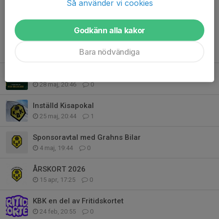
Så använder vi cookies
Godkänn alla kakor
Tidigare nyheter
Bara nödvändiga
Kisa BK Fotbollsskola 2026
28 maj, 20:46
0
Inställd Kisapokal
25 maj, 20:44
1
Sponsoravtal med Grahns Bilar
4 maj, 19:44
0
ÅRSKORT 2026
15 apr, 17:25
0
KBK en del av Fritidskortet
24 feb, 20:55
0