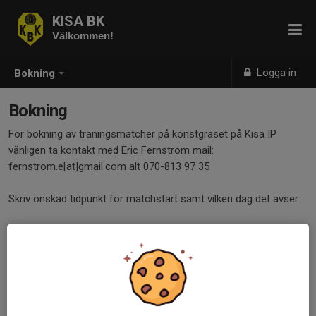
KISA BK
Välkommen!
Logga in
Bokning
Bokning
För bokning av träningsmatcher på konstgräset på Kisa IP
vänligen ta kontakt med Eric Fernström mail:
fernstrom.e[at]gmail.com alt 070-813 97 35
Skriv önskad tidpunkt för matchstart samt vilken dag det avser.
Ansvaret ligger på bokande part att ta reda på om planen är
spelbar eller ej. Vill man ändra eller ta bort match kontaktar man
Eric Fernström.