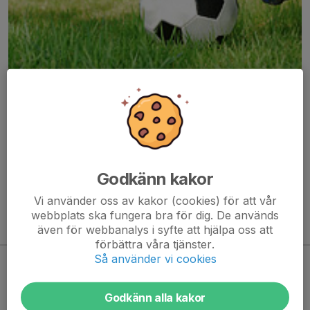
Här hamnar automatiskt de senaste nyheterna på hemsidan. För
att kunna börja administrera hemsidan loggar du in högst upp till
höger.
Godkänn kakor
/Svenskalag.se
Vi använder oss av kakor (cookies) för att vår
webbplats ska fungera bra för dig. De används
även för webbanalys i syfte att hjälpa oss att
Kommande aktiviteter
förbättra våra tjänster.
Så använder vi cookies
Inga aktiviteter inbokade
Godkänn alla kakor