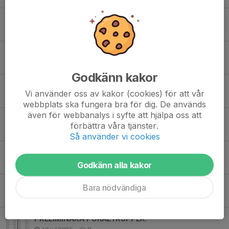
KBK en del av Fritidskortet
24 feb, 20:55
0
Viktig information!
19 feb, 19:52
0
Godkänn kakor
Höstlovskul i Värgårdshallen!
Vi använder oss av kakor (cookies) för att vår
23 okt 2025
0
webbplats ska fungera bra för dig. De används
även för webbanalys i syfte att hjälpa oss att
Kisa BK 100 år
förbättra våra tjänster.
28 sep 2025
0
Så använder vi cookies
Clubdagar på Intersport
22 sep 2025
0
Godkänn alla kakor
Välkomna pojkar födda 2018
Bara nödvändiga
21 aug 2025
0
PRELIMINÄRA POKALTRUPPER!