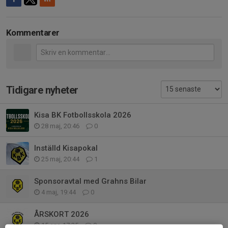
Kommentarer
Tidigare nyheter
Kisa BK Fotbollsskola 2026
28 maj, 20:46
0
Inställd Kisapokal
25 maj, 20:44
1
Sponsoravtal med Grahns Bilar
4 maj, 19:44
0
ÅRSKORT 2026
15 apr, 17:25
0