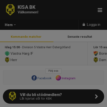
KISA BK
Välkommen!
Logga in
Hem
Kommande matcher
Senaste resultat
Idag 15:00
- Division 5 Västra Herr Östergötland
Lör 15 au
Västra Harg IF
Boren
Herr
Da
Följ oss
Facebook
Instagram
Vill du bli stödmedlem?
Låt hjärtat slå för KBK