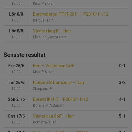
12:00
Kisa IP B-plan
Lör 8/8
Borensbergs IF FK P2011
–
P2010/11/12
14:00
Bergvallen A
Lör 8/8
Västra Harg IF
–
Herr
15:00
Ekvallen Västra Harg
Senaste resultat
Fre 26/6
Herr
–
Västerlösa GoIF
0-1
19:00
Kisa IP A-plan
Tor 25/6
Hjulsbro IK Damjunior
–
Dam
3-2
19:00
Skarpans IP
Sön 21/6
Borens IK U15
–
P2010/11/12
4-1
12:00
Borens IP A-planen
Ons 17/6
Västerlösa GoIF
–
Herr
5-1
19:00
Kornettevallen