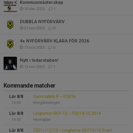
Kommunmästerskap
10 dec 2025
1
DUBBLA NYFÖRVÄRV
21 nov 2025
0
4x NYFÖRVÄRV KLARA FÖR 2026
15 nov 2025
0
Nytt i ledarstaben!
13 nov 2025
1
Kommande matcher
Lör 8/8
Gammalkils IF
–
P2016
10:00
Norrgårdsängen
Lör 8/8
Linghems SK P-12
–
P2014/15 2014
10:30
Himnaplan
Lör 8/8
F2011/12/13
–
Linghems SK F13/14 Svart