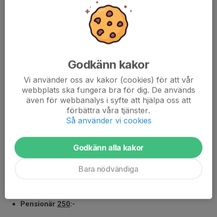
ÅRSKORT 2026
15 apr, 17:25
0 kommentarer
Godkänn kakor
Vi använder oss av kakor (cookies) för att vår
webbplats ska fungera bra för dig. De används
även för webbanalys i syfte att hjälpa oss att
förbättra våra tjänster.
Så använder vi cookies
Nu finns det årskort att köpa inför herrarnas säsong 2026 som
drar igång på lördag.
Godkänn alla kakor
Bara nödvändiga
Årskorten säljs på
Frendo Kisa
och betalas med swish.
Vuxen
400
:-
Pensionär
250
:-