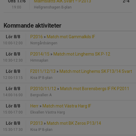
Ons 17/6
Malmslätts AIK Svart
–
P2013
2-4
19:00
Hellgrenshagen B-plan
Kommande aktiviteter
Lör 8/8
P2016
»
Match mot Gammalkils IF
10:00-12:00
Norrgårdsängen
Lör 8/8
P2014/15
»
Match mot Linghems SK P-12
10:30-12:30
Himnaplan
Lör 8/8
F2011/12/13
»
Match mot Linghems SK F13/14 Svart
12:00-13:15
Kisa IP B-plan
Lör 8/8
P2010/11/12
»
Match mot Borensbergs IF FK P2011
14:00-16:00
Bergvallen A
Lör 8/8
Herr
»
Match mot Västra Harg IF
15:00-17:00
Ekvallen Västra Harg
Lör 8/8
P2013
»
Match mot BK Zeros P13/14
15:30-17:30
Kisa IP B-plan